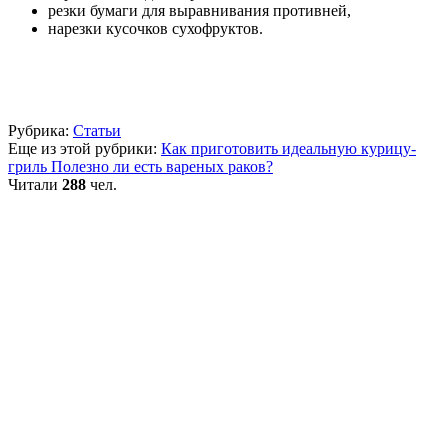
резки бумаги для выравнивания противней,
нарезки кусочков сухофруктов.
Рубрика:
Статьи
Еще из этой рубрики:
Как приготовить идеальную курицу-
гриль
Полезно ли есть вареных раков?
Читали
288
чел.