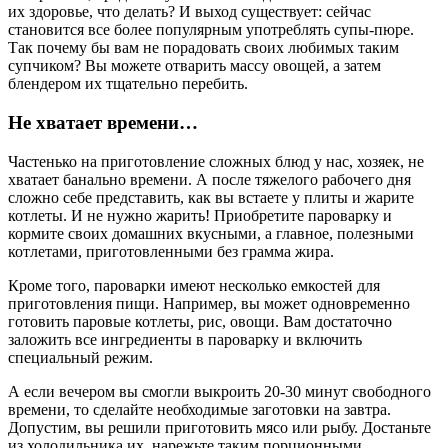
их здоровье, что делать? И выход существует: сейчас
становится все более популярным употреблять супы-пюре.
Так почему бы вам не порадовать своих любимых таким
супчиком? Вы можете отварить массу овощей, а затем
блендером их тщательно перебить.
Не хватает времени…
Частенько на приготовление сложных блюд у нас, хозяек, не
хватает банально времени. А после тяжелого рабочего дня
сложно себе представить, как вы встаете у плиты и жарите
котлеты. И не нужно жарить! Приобретите пароварку и
кормите своих домашних вкусными, а главное, полезными
котлетами, приготовленными без грамма жира.
Кроме того, пароварки имеют несколько емкостей для
приготовления пищи. Например, вы может одновременно
готовить паровые котлеты, рис, овощи. Вам достаточно
заложить все ингредиенты в пароварку и включить
специальный режим.
А если вечером вы смогли выкроить 20-30 минут свободного
времени, то сделайте необходимые заготовки на завтра.
Допустим, вы решили приготовить мясо или рыбу. Достаньте
из холодильника их, нарежьте таким порционными