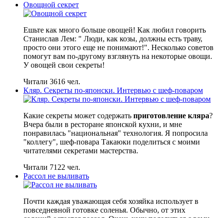
Овощной секрет
Ешьте как много больше овощей! Как любил говорить
Станислав Лем: " Люди, как козы, должны есть траву,
просто они этого еще не понимают!". Несколько советов
помогут вам по-другому взглянуть на некоторые овощи.
У овощей свои секреты!
Читали 3616 чел.
Кляр. Секреты по-японски. Интервью с шеф-поваром
Какие секреты может содержать
приготовление кляра
?
Вчера были в ресторане японской кухни, и мне
понравилась "национальная" технология. Я попросила
"коллегу", шеф-повара Такаюки поделиться с моими
читателями секретами мастерства.
Читали 7122 чел.
Рассол не выливать
Почти каждая уважающая себя хозяйка использует в
повседневной готовке соленья. Обычно, от этих