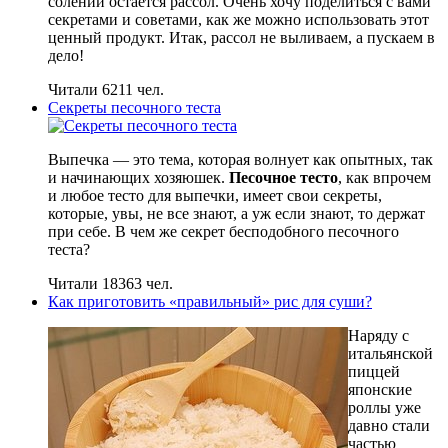
солений остается рассол. Очень хочу поделиться с вами
секретами и советами, как же можно использовать этот
ценный продукт. Итак, рассол не выливаем, а пускаем в
дело!
Читали 6211 чел.
Секреты песочного теста
Выпечка — это тема, которая волнует как опытных, так
и начинающих хозяюшек.
Песочное тесто
, как впрочем
и любое тесто для выпечки, имеет свои секреты,
которые, увы, не все знают, а уж если знают, то держат
при себе. В чем же секрет бесподобного песочного
теста?
Читали 18363 чел.
Как приготовить «правильный» рис для суши?
Наряду с
итальянской
пиццей
японские
роллы уже
давно стали
частью