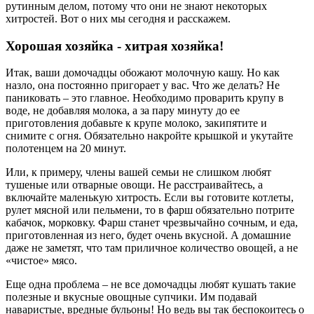
рутинным делом, потому что они не знают некоторых
хитростей. Вот о них мы сегодня и расскажем.
Хорошая хозяйка - хитрая хозяйка!
Итак, ваши домочадцы обожают молочную кашу. Но как
назло, она постоянно пригорает у вас. Что же делать? Не
паниковать – это главное. Необходимо проварить крупу в
воде, не добавляя молока, а за пару минуту до ее
приготовления добавьте к крупе молоко, закипятите и
снимите с огня. Обязательно накройте крышкой и укутайте
полотенцем на 20 минут.
Или, к примеру, члены вашей семьи не слишком любят
тушеные или отварные овощи. Не расстраивайтесь, а
включайте маленькую хитрость. Если вы готовите котлеты,
рулет мясной или пельмени, то в фарш обязательно потрите
кабачок, морковку. Фарш станет чрезвычайно сочным, и еда,
приготовленная из него, будет очень вкусной. А домашние
даже не заметят, что там приличное количество овощей, а не
«чистое» мясо.
Еще одна проблема – не все домочадцы любят кушать такие
полезные и вкусные овощные супчики. Им подавай
наваристые, вредные бульоны! Но ведь вы так беспокоитесь о