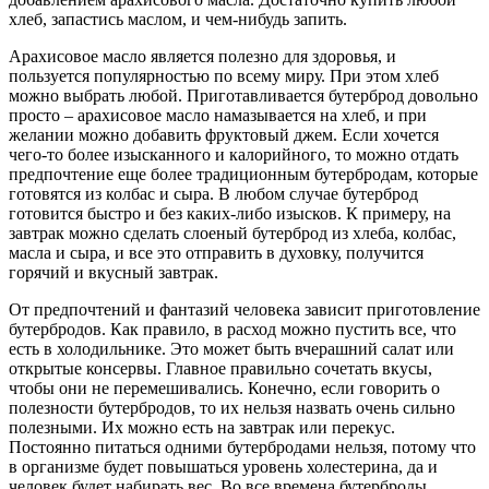
хлеб, запастись маслом, и чем-нибудь запить.
Арахисовое масло является полезно для здоровья, и
пользуется популярностью по всему миру. При этом хлеб
можно выбрать любой. Приготавливается бутерброд довольно
просто – арахисовое масло намазывается на хлеб, и при
желании можно добавить фруктовый джем. Если хочется
чего-то более изысканного и калорийного, то можно отдать
предпочтение еще более традиционным бутербродам, которые
готовятся из колбас и сыра. В любом случае бутерброд
готовится быстро и без каких-либо изысков. К примеру, на
завтрак можно сделать слоеный бутерброд из хлеба, колбас,
масла и сыра, и все это отправить в духовку, получится
горячий и вкусный завтрак.
От предпочтений и фантазий человека зависит приготовление
бутербродов. Как правило, в расход можно пустить все, что
есть в холодильнике. Это может быть вчерашний салат или
открытые консервы. Главное правильно сочетать вкусы,
чтобы они не перемешивались. Конечно, если говорить о
полезности бутербродов, то их нельзя назвать очень сильно
полезными. Их можно есть на завтрак или перекус.
Постоянно питаться одними бутербродами нельзя, потому что
в организме будет повышаться уровень холестерина, да и
человек будет набирать вес. Во все времена бутерброды