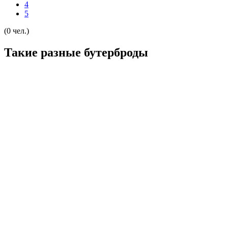
4
5
(0 чел.)
Такие разные бутерброды