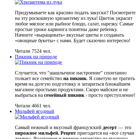
Придумываете как красиво подать закуски? Посмотрите
на эту роскошную хризантему из лука! Цветок украсит
любое мясное или рыбное блюдо, салат, нарезку. Самые
простые уроки карвинга понятны даже ребенку.
Начните «выращивать» вкусные цветы и создавать
«овощные букеты» с нами. Будет сказочно интересно!
Читали 7524 чел.
Пикник на природе
Случается, что "шашлычное настроение" спонтанно
толкает все семейство
на пикник
. Я советую не тратить
время на долгую подготовку и затариться ближайшем
магазине простыми продуктами. Скоро майские и не
выбраться на
семейный пикник
- просто преступление!
Читали 4661 чел.
Мильфей ягодный
Самый нежный и вкусный французский
десерт
— это
пирожное мильфей. Рецепт
пригодится на «все случаи
жизни». Воздушное и нежное лакомство из ягодного