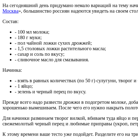
На сегодняшний день придумано немало вариаций на тему начинк
Москва
», большинство россиян надеются увидеть на своем ст
Состав:
- 100 мл молока;
- 180 г муки;
- пол чайной ложки сухих дрожжей;
- 1,5 столовых ложки растительного масла;
- сахар и соль по вкусу;
- сливочное масло для смазывания.
Начинка:
- взять в равных количествах (по 50 г) сулугуни, творог и
- 1 яйцо;
- зелень и черный перец по вкусу.
Прежде всего надо развести дрожжи в подогретом молоке, добав
хорошенько вымешиваем. После чего его нужно накрыть полотен
Для начинки разминаем творог вилкой, вбиваем туда яйцо и пе
свежемолотый черный перец и любимые приправы (укроп, петр
К этому времени ваше тесто уже подойдет. Разделите его на т