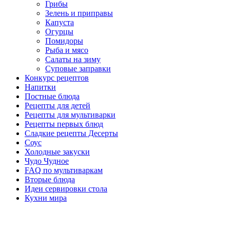
Грибы
Зелень и приправы
Капуста
Огурцы
Помидоры
Рыба и мясо
Салаты на зиму
Суповые заправки
Конкурс рецептов
Напитки
Постные блюда
Рецепты для детей
Рецепты для мультиварки
Рецепты первых блюд
Сладкие рецепты Десерты
Соус
Холодные закуски
Чудо Чудное
FAQ по мультиваркам
Вторые блюда
Идеи сервировки стола
Кухни мира