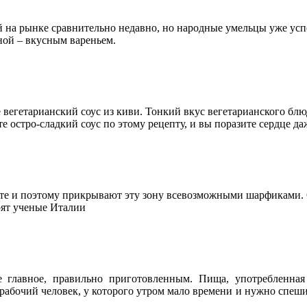
 на рынке сравнительно недавно, но народные умельцы уже успел
ной – вкусным вареньем.
 вегетарианский соус из киви. Тонкий вкус вегетарианского бл
те остро-сладкий соус по этому рецепту, и вы поразите сердце 
те и поэтому прикрывают эту зону всевозможными шарфиками. О
орят ученые Италии
е главное, правильно приготовленным. Пища, употребленная 
бочий человек, у которого утром мало времени и нужно спешить