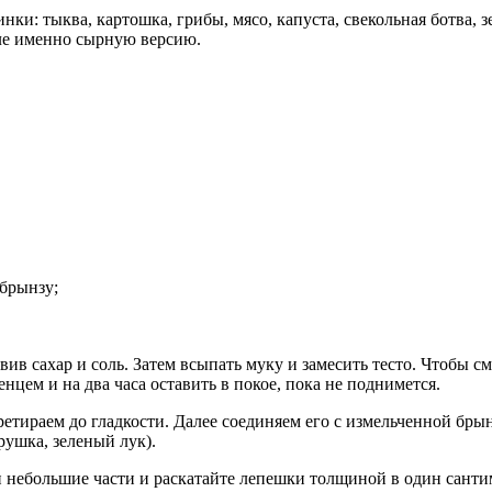
и: тыква, картошка, грибы, мясо, капуста, свекольная ботва, зе
оле именно сырную версию.
 брынзу;
ив сахар и соль. Затем всыпать муку и замесить тесто. Чтобы см
цем и на два часа оставить в покое, пока не поднимется.
ретираем до гладкости. Далее соединяем его с измельченной бр
ушка, зеленый лук).
ри небольшие части и раскатайте лепешки толщиной в один санти