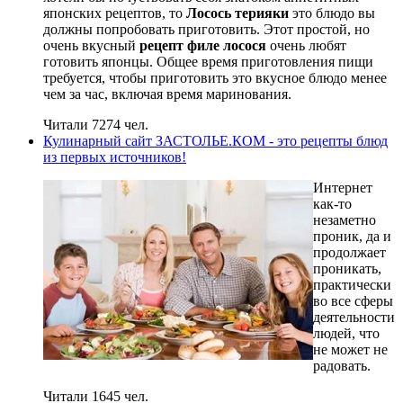
японских рецептов, то
Лосось терияки
это блюдо вы
должны попробовать приготовить. Этот простой, но
очень вкусный
рецепт филе лосося
очень любят
готовить японцы. Общее время приготовления пищи
требуется, чтобы приготовить это вкусное блюдо менее
чем за час, включая время маринования.
Читали 7274 чел.
Кулинарный сайт ЗАСТОЛЬЕ.КОМ - это рецепты блюд
из первых источников!
Интернет
как-то
незаметно
проник, да и
продолжает
проникать,
практически
во все сферы
деятельности
людей, что
не может не
радовать.
Читали 1645 чел.