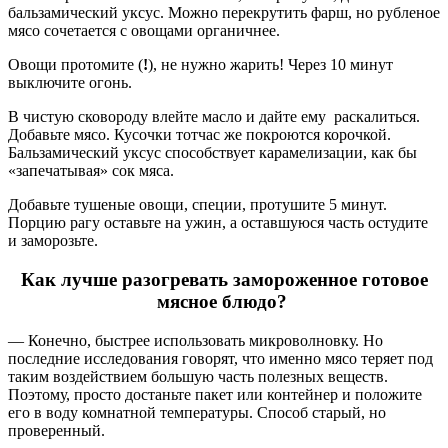
бальзамический уксус. Можно перекрутить фарш, но рубленое
мясо сочетается с овощами органичнее.
Овощи протомите (
!
), не нужно жарить! Через 10 минут
выключите огонь.
В чистую сковороду влейте масло и дайте ему раскалиться.
Добавьте мясо. Кусочки тотчас же покроются корочкой.
Бальзамический уксус способствует карамелизации, как бы
«запечатывая» сок мяса.
Добавьте тушеные овощи, специи, протушите 5 минут.
Порцию рагу оставьте на ужин, а оставшуюся часть остудите
и заморозьте.
Как лучше разогревать замороженное готовое
мясное блюдо?
— Конечно, быстрее использовать микроволновку. Но
последние исследования говорят, что именно мясо теряет под
таким воздействием большую часть полезных веществ.
Поэтому, просто достаньте пакет или контейнер и положите
его в воду комнатной температуры. Способ старый, но
проверенный.