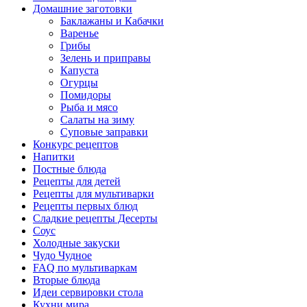
Домашние заготовки
Баклажаны и Кабачки
Варенье
Грибы
Зелень и приправы
Капуста
Огурцы
Помидоры
Рыба и мясо
Салаты на зиму
Суповые заправки
Конкурс рецептов
Напитки
Постные блюда
Рецепты для детей
Рецепты для мультиварки
Рецепты первых блюд
Сладкие рецепты Десерты
Соус
Холодные закуски
Чудо Чудное
FAQ по мультиваркам
Вторые блюда
Идеи сервировки стола
Кухни мира