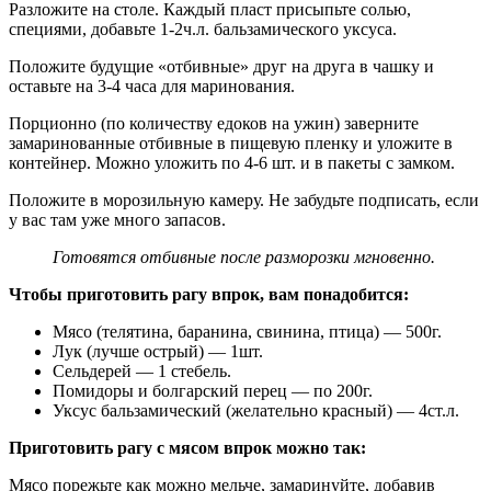
Разложите на столе. Каждый пласт присыпьте солью,
специями, добавьте 1-2ч.л. бальзамического уксуса.
Положите будущие «отбивные» друг на друга в чашку и
оставьте на 3-4 часа для маринования.
Порционно (по количеству едоков на ужин) заверните
замаринованные отбивные в пищевую пленку и уложите в
контейнер. Можно уложить по 4-6 шт. и в пакеты с замком.
Положите в морозильную камеру. Не забудьте подписать, если
у вас там уже много запасов.
Готовятся отбивные после разморозки мгновенно.
Чтобы приготовить рагу впрок, вам понадобится:
Мясо (телятина, баранина, свинина, птица) — 500г.
Лук (лучше острый) — 1шт.
Сельдерей — 1 стебель.
Помидоры и болгарский перец — по 200г.
Уксус бальзамический (желательно красный) — 4ст.л.
Приготовить рагу с мясом впрок можно так:
Мясо порежьте как можно мельче, замаринуйте, добавив