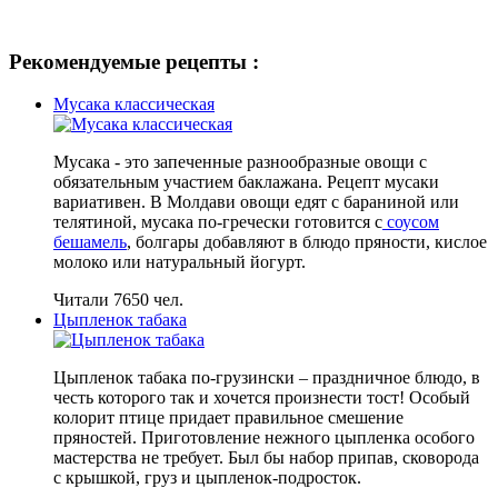
Рекомендуемые рецепты :
Мусака классическая
Мусака - это запеченные разнообразные овощи с
обязательным участием баклажана. Рецепт мусаки
вариативен. В Молдави овощи едят с бараниной или
телятиной, мусака по-гречески готовится с
соусом
бешамель
, болгары добавляют в блюдо пряности, кислое
молоко или натуральный йогурт.
Читали 7650 чел.
Цыпленок табака
Цыпленок табака по-грузински – праздничное блюдо, в
честь которого так и хочется произнести тост! Особый
колорит птице придает правильное смешение
пряностей. Приготовление нежного цыпленка особого
мастерства не требует. Был бы набор припав, сковорода
с крышкой, груз и цыпленок-подросток.