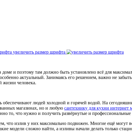
увеличить размер шрифта
 доме и поэтому там должно быть установлено всё для максимал
 особенно актуальный. Занимаясь его решением, важно не забыт
й жизни человека.
ь обеспечивают людей холодной и горячей водой. На сегодняшни
ованных магазинах, но и любую
сантехнику для кухни интернет 
енно то, что нужно и получить развёрнутые и профессиональные 
тем, что излив у них максимально подвижен. Многие ещё могут 
кие модели сложно найти, а изливы начали делать только стаци