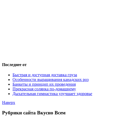
Последнее от
Быстрая и доступная доставка груза
Особенности выращивания канадских роз
Банкеты и принцип их проведения
Прекрасная солянка по-домашнему
Дыхательная гимнастика улучшает здоровье
Наверх
Рубрики сайта Вкусно Всем