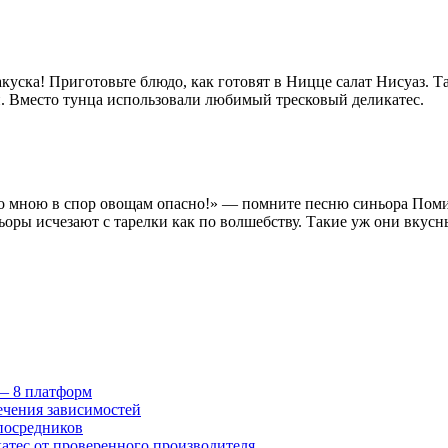
акуска! Приготовьте блюдо, как готовят в Ницце салат Нисуаз. Т
 Вместо тунца использовали любимый тресковый деликатес.
со мною в спор овощам опасно!» — помните песню синьора Пом
ьоры исчезают с тарелки как по волшебству. Такие уж они вкус
 — 8 платформ
ечения зависимостей
посредников
катес от проверенного производителя