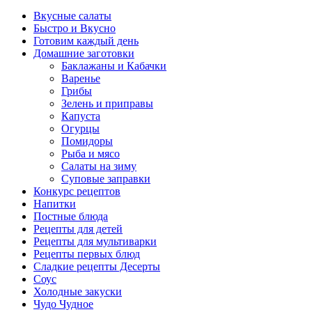
Вкусные салаты
Быстро и Вкусно
Готовим каждый день
Домашние заготовки
Баклажаны и Кабачки
Варенье
Грибы
Зелень и приправы
Капуста
Огурцы
Помидоры
Рыба и мясо
Салаты на зиму
Суповые заправки
Конкурс рецептов
Напитки
Постные блюда
Рецепты для детей
Рецепты для мультиварки
Рецепты первых блюд
Сладкие рецепты Десерты
Соус
Холодные закуски
Чудо Чудное