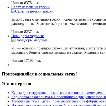
Читали 8378 чел.
Салат из печени трески
Зимой салат с печенью трески – самая сытная и вкусная з
равнодушным. Знаменитый рецепт мы немного изменили.
Читали 8237 чел.
Помидоры медовые
«Я — холеный помидор с кожицей атласной, а вступать 
медовые». Рецепт словно пришел из сказки. Медовые сен
Читали 17196 чел.
Присоединяйся в социальных сетях!
Это интересно
Курсы для сотрудников: сколько это стоит на самом деле
Кодировка алкоголизма в Новосибирске для успешного л
Мебельный тур в Китай: прямые поставки от фабрик без 
Настоящая красная икра: как выбрать качественный дели