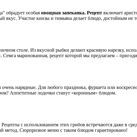
а" обрадует особая
овощная запеканка. Рецепт
включает арист
й вкус. Участие кинзы и тимьяна делает блюдо, достойным не то
ничном столе. Из вкусной рыбки делают красивую нарезку, испо
 Семга маринованная, рецепт которой мы предлагаем – пригоди
и очень нарядные. Для любого праздника, фуршета или воскресно
ыром? Аппетитные лодочки станут «коронным» блюдом.
 Рецепты с использованием этих грибов встречаются даже в сре
ый метод. Сюрпризное меню с таким блюдом гарантировано!