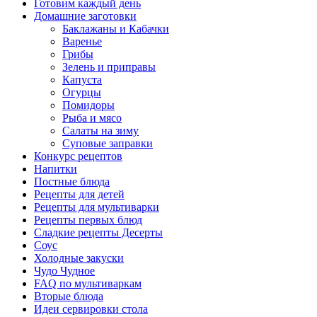
Готовим каждый день
Домашние заготовки
Баклажаны и Кабачки
Варенье
Грибы
Зелень и приправы
Капуста
Огурцы
Помидоры
Рыба и мясо
Салаты на зиму
Суповые заправки
Конкурс рецептов
Напитки
Постные блюда
Рецепты для детей
Рецепты для мультиварки
Рецепты первых блюд
Сладкие рецепты Десерты
Соус
Холодные закуски
Чудо Чудное
FAQ по мультиваркам
Вторые блюда
Идеи сервировки стола