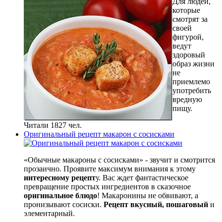
Для людей,
которые
смотрят за
своей
фигурой,
ведут
здоровый
образ жизни
не
приемлемо
употребить
вредную
пищу.
Читали 1827 чел.
Оригинальный рецепт макарон с сосисками
«Обычные макароны с сосисками» - звучит и смотрится
прозаично. Проявите максимум внимания к этому
интересному рецепт
у. Вас ждет фантастическое
превращение простых ингредиентов в сказочное
оригинальное блюдо
! Макаронины не обвивают, а
пронизывают сосиски.
Рецепт вкусный, пошаговый
и
элементарный.