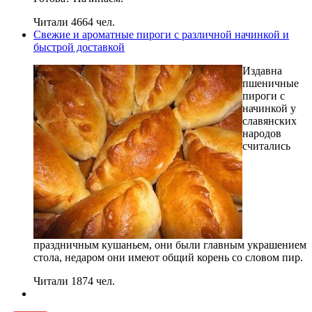
Читали 4664 чел.
Свежие и ароматные пироги с различной начинкой и
быстрой доставкой
Издавна
пшеничные
пироги с
начинкой у
славянских
народов
считались
праздничным кушаньем, они были главным украшением
стола, недаром они имеют общий корень со словом пир.
Читали 1874 чел.