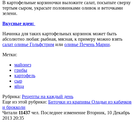
В картофельные корзиночки выложите салат, посыпьте сверху
тертым сыром, украсьте половинками оливок и веточками
зелени.
Вкусные идеи:
Начинка для таких картофельных корзинок может быть
абсолютно любая: рыбная, мясная, к примеру можно взять
салат оливье Гольфстрим
или
оливье Печень Марии
.
Метки:
майонез
грибы
картофель
сыр
яйца
Рубрика:
Рецепты на каждый день
Еще из этой рубрики:
Биточки из крапивы
Оладьи из кабачков
и брокколи
Читали
11437
чел.
Последнее изменение Вторник, 10 Декабрь
2013 20:35