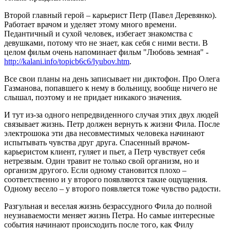
Второй главный герой – карьерист Петр (Павел Деревянко).
Работает врачом и уделяет этому много времени.
Педантичный и сухой человек, избегает знакомства с
девушками, потому что не знает, как себя с ними вести. В
целом фильм очень напоминает фильм "Любовь земная" -
http://kalani.info/topicb6c6/lyubov.htm
.
Все свои планы на день записывает ни диктофон. Про Олега
Газманова, попавшего к нему в больницу, вообще ничего не
слышал, поэтому и не придает никакого значения.
И тут из-за одного непредвиденного случая этих двух людей
связывает жизнь. Петр должен вернуть к жизни Фила. После
электрошока эти два несовместимых человека начинают
испытывать чувства друг друга. Спасенный врачом-
карьеристом клиент, гуляет и пьет, а Петр чувствует себя
нетрезвым. Один травит не только свой организм, но и
организм другого. Если одному становится плохо –
соответственно и у второго появляются такие ощущения.
Одному весело – у второго появляется тоже чувство радости.
Разгульная и веселая жизнь безрассудного Фила до полной
неузнаваемости меняет жизнь Петра. Но самые интересные
события начинают происходить после того, как Филу