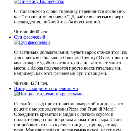
С итальянского слово тирамису переводится дословно,
как " возноси меня наверх". Давайте вознесемся вверх
наслаждения, побалуйте себя вкуснятиной.
Читали 4600 чел.
Суп фасолевый
Счастливых обладательниц мультиварок становится изо
дня в день все больше и больше. Почему? Ответ прост: в
мультиварке удобно готовить,он а не занимает много
места, а блюда получаются просто восхитительными,
например, как этот фасолевый суп с овощами.
Читали 4274 чел.
Пицца с мидиями и креветками
Свежий взгляд приготовление «морской пиццы» - это
рецепт с морепродуктами (Pizza con Frutti di Mare)!
Объедините креветки и мидии с легким соусом и
подайте блюдо под покровом ароматного сыра. Стоит
попробовать только кусочек пиццы , пропадает дар
речи. Манящие запахи, целая гамма вкуса, максимум