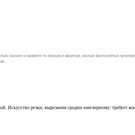
лько сказано о карвинге по овощам и фруктам, сколько фантазийных кулина
ь...
ой. Искусство резки, вырезания сродни ювелирному: требует ко