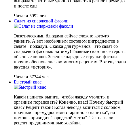
выбрала те, которые удобно подавать в разное время: до
и после еды.
Читали 5992 чел.
Салат из спаржевой фасоли
Экзотическими блюдами сейчас сложно кого-то
удивить. А вот необычным составом ингредиентов в
салате - пожалуй. Сказка для гурманов - это салат со
спаржевой фасолью на зиму! Главные сказочные герои -
обычные овощи. Зеленые нарядные стручки фасоли
прочно обосновались во многих рецептах. Вот еще одна
вкусная «история».
Читали 37344 чел.
Быстрый квас
Какой напиток выпить, чтобы жажду утолить, и
организм порадовать? Конечно, квас! Почему быстрый
квас? Рецепт такой! Когда некогда возиться с солодом,
прочими "премудростями старинного напитка", на
помощь приходит "городской метод". Так назвали
рецепт предприимчивые хозяйки.