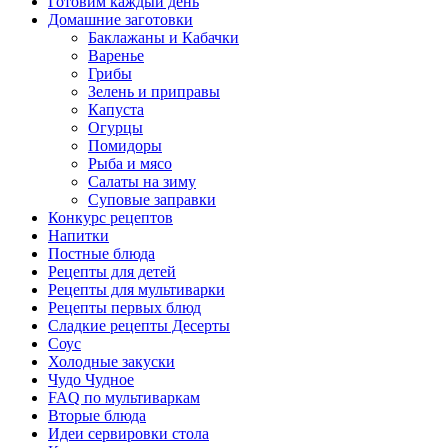
Готовим каждый день
Домашние заготовки
Баклажаны и Кабачки
Варенье
Грибы
Зелень и приправы
Капуста
Огурцы
Помидоры
Рыба и мясо
Салаты на зиму
Суповые заправки
Конкурс рецептов
Напитки
Постные блюда
Рецепты для детей
Рецепты для мультиварки
Рецепты первых блюд
Сладкие рецепты Десерты
Соус
Холодные закуски
Чудо Чудное
FAQ по мультиваркам
Вторые блюда
Идеи сервировки стола