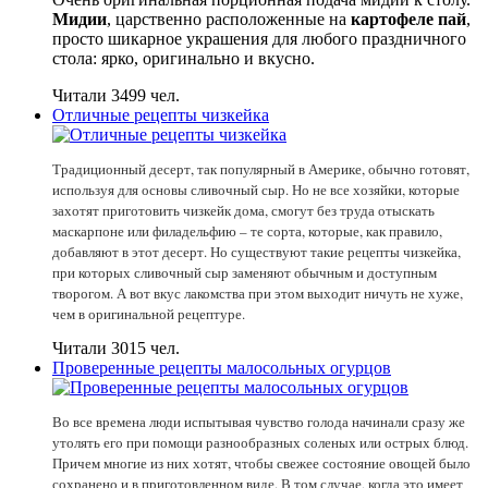
Мидии
, царственно расположенные на
картофеле пай
,
просто шикарное украшения для любого праздничного
стола: ярко, оригинально и вкусно.
Читали 3499 чел.
Отличные рецепты чизкейка
Традиционный десерт, так популярный в Америке, обычно готовят,
используя для основы сливочный сыр. Но не все хозяйки, которые
захотят приготовить чизкейк дома, смогут без труда отыскать
маскарпоне или филадельфию – те сорта, которые, как правило,
добавляют в этот десерт. Но существуют такие рецепты чизкейка,
при которых сливочный сыр заменяют обычным и доступным
творогом. А вот вкус лакомства при этом выходит ничуть не хуже,
чем в оригинальной рецептуре.
Читали 3015 чел.
Проверенные рецепты малосольных огурцов
Во все времена люди испытывая чувство голода начинали сразу же
утолять его при помощи разнообразных соленых или острых блюд.
Причем многие из них хотят, чтобы свежее состояние овощей было
сохранено и в приготовленном виде. В том случае, когда это имеет