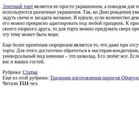
Элитный торт
является не просто украшением, а поводом для 
используются различные украшения. Так, ко Дню рождения уме
задуть свечи и загадать желание. В идеале, если количество д
его можно прекрасно адаптировать под любой праздник. К прим
своего озорного друга, то для торта можно придумать сверх 
эту тему может быть море.
Еще более приятным сюрпризом является то, что даже при отс
торта. Для этого достаточно обратиться к мастерам-кондитерам
универсальный вид начинки – это шоколад. Его любят все. Есл
вас и ваших гостей.
Рубрика:
Статьи
Еще из этой рубрики:
Традиции изготовления пирогов
Оборудо
Читали
1511
чел.