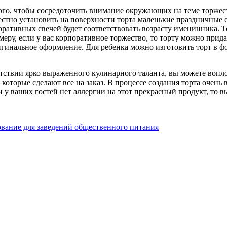
того, чтобы сосредоточить внимание окружающих на теме торже
стно установить на поверхности торта маленькие праздничные 
екоративных свечей будет соответствовать возрасту именинника. 
еру, если у вас корпоративное торжество, то торту можно прид
оригинальное оформление. Для ребенка можно изготовить торт в
утствии ярко выраженного кулинарного таланта, вы можете воп
, которые сделают все на заказ. В процессе создания торта очен
и у ваших гостей нет аллергии на этот прекрасный продукт, то
вание для заведений общественного питания