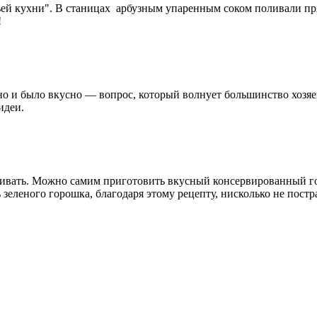
чьей кухни". В станицах арбузным упаренным соком поливали пря
!
ьно и было вкусно — вопрос, который волнует большинство хоз
идеи.
живать. Можно самим приготовить вкусный консервированный гор
зеленого горошка, благодаря этому рецепту, нисколько не пост