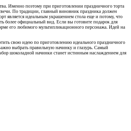
ства. Именно поэтому при приготовлении праздничного торта
свечи. По традиции, главный виновник праздника должен
Торт является идеальным украшением стола еще и потому, что
ать более официальный вид. Если вы готовите подарок для
 форме его любимого мультипликационного персонажа. Идей на
лотить свою идею по приготовлению идеального праздничного
ь важно выбрать правильную начинку и глазурь. Самый
 выбор шоколадной начинки станет истинным наслаждением для