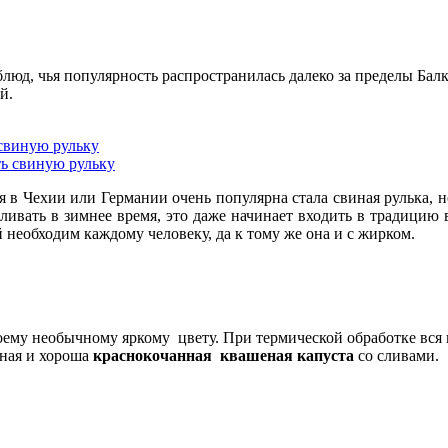
блюд, чья популярность распространилась далеко за пределы Бал
й.
свиную рульку
я в Чехии или Германии очень популярна стала свиная рулька, н
ливать в зимнее время, это даже начинает входить в традицию в
 необходим каждому человеку, да к тому же она и с жирком.
оему необычному яркому цвету. При термической обработке вся к
сная и хороша
краснокочанная квашеная капуста
со сливами.