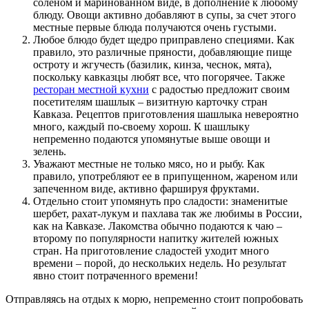
соленом и маринованном виде, в дополнение к любому
блюду. Овощи активно добавляют в супы, за счет этого
местные первые блюда получаются очень густыми.
Любое блюдо будет щедро приправлено специями. Как
правило, это различные пряности, добавляющие пище
остроту и жгучесть (базилик, кинза, чеснок, мята),
поскольку кавказцы любят все, что погорячее. Также
ресторан местной кухни
с радостью предложит своим
посетителям шашлык – визитную карточку стран
Кавказа. Рецептов приготовления шашлыка невероятно
много, каждый по-своему хорош. К шашлыку
непременно подаются упомянутые выше овощи и
зелень.
Уважают местные не только мясо, но и рыбу. Как
правило, употребляют ее в припущенном, жареном или
запеченном виде, активно фаршируя фруктами.
Отдельно стоит упомянуть про сладости: знаменитые
шербет, рахат-лукум и пахлава так же любимы в России,
как на Кавказе. Лакомства обычно подаются к чаю –
второму по популярности напитку жителей южных
стран. На приготовление сладостей уходит много
времени – порой, до нескольких недель. Но результат
явно стоит потраченного времени!
Отправляясь на отдых к морю, непременно стоит попробовать