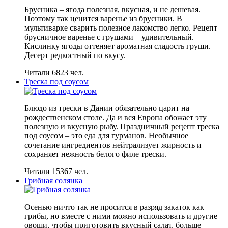
Брусника – ягода полезная, вкусная, и не дешевая.
Поэтому так ценится варенье из брусники. В
мультиварке сварить полезное лакомство легко. Рецепт –
брусничное варенье с грушами – удивительный.
Кислинку ягоды оттеняет ароматная сладость груши.
Десерт редкостный по вкусу.
Читали 6823 чел.
Треска под соусом
Блюдо из трески в Дании обязательно царит на
рождественском столе. Да и вся Европа обожает эту
полезную и вкусную рыбу. Праздничный рецепт треска
под соусом – это еда для гурманов. Необычное
сочетание ингредиентов нейтрализует жирность и
сохраняет нежность белого филе трески.
Читали 15367 чел.
Грибная солянка
Осенью ничто так не просится в разряд закаток как
грибы, но вместе с ними можно использовать и другие
овощи, чтобы приготовить вкусный салат, больше