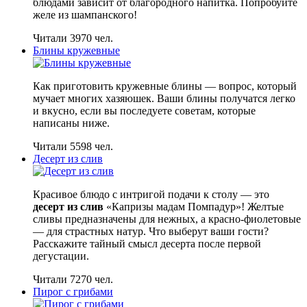
блюдами зависит от благородного напитка. Попробуйте
желе из шампанского!
Читали 3970 чел.
Блины кружевные
Как приготовить кружевные блины — вопрос, который
мучает многих хазяюшек. Ваши блины получатся легко
и вкусно, если вы последуете советам, которые
написаны ниже.
Читали 5598 чел.
Десерт из слив
Красивое блюдо с интригой подачи к столу — это
десерт из слив
«Капризы мадам Помпадур»! Желтые
сливы предназначены для нежных, а красно-фиолетовые
— для страстных натур. Что выберут ваши гости?
Расскажите тайный смысл десерта после первой
дегустации.
Читали 7270 чел.
Пирог с грибами