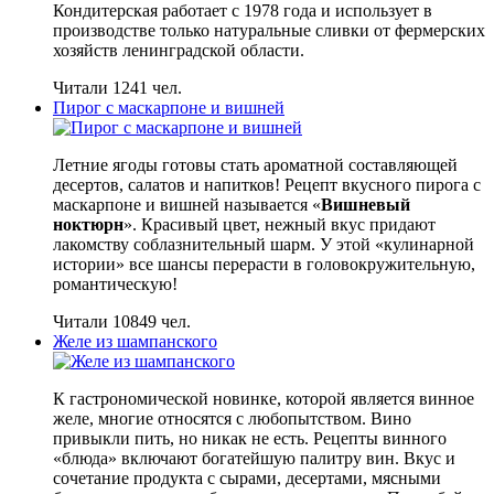
Кондитерская работает с 1978 года и использует в
производстве только натуральные сливки от фермерских
хозяйств ленинградской области.
Читали 1241 чел.
Пирог с маскарпоне и вишней
Летние ягоды готовы стать ароматной составляющей
десертов, салатов и напитков! Рецепт вкусного пирога с
маскарпоне и вишней называется «
Вишневый
ноктюрн
». Красивый цвет, нежный вкус придают
лакомству соблазнительный шарм. У этой «кулинарной
истории» все шансы перерасти в головокружительную,
романтическую!
Читали 10849 чел.
Желе из шампанского
К гастрономической новинке, которой является винное
желе, многие относятся с любопытством. Вино
привыкли пить, но никак не есть. Рецепты винного
«блюда» включают богатейшую палитру вин. Вкус и
сочетание продукта с сырами, десертами, мясными