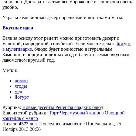
силикона. Доставать застывшее мороженое из силикона очень
удобно.
Украсьте ежевичный десерт орешками и листиками мяты.
Вкусные идеи
Взяв за основу этот рецепт можно приготовить десерт с
малиной, смородиной, голубикой. Если умеете делать
йогурт
в мультиварке
, блюдо будет полностью натуральным.
Заморозьте порции полезных ягод и балуйте семью вкусным
лакомством круглый год.
Метки:
лимон
ягоды
мед
йогурт
Рубрика:
Новые десерты Рецепты сладких блюд
Еще из этой рубрики:
Торт Черемуховый каприз
Овощной
коктейль с манго
Читали
4372
чел.
Последнее изменение Понедельник, 25
Ноябрь 2013 20:56