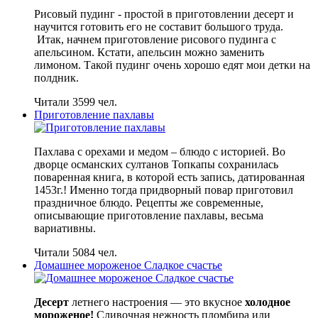
Рисовый пудинг - простой в приготовлении десерт и
научится готовить его не составит большого труда.
Итак, начнем приготовление рисового пудинга с
апельсином. Кстати, апельсин можно заменить
лимоном. Такой пудинг очень хорошо едят мои детки на
полдник.
Читали 3599 чел.
Приготовление пахлавы
Пахлава с орехами и медом – блюдо с историей. Во
дворце османских султанов Топкапы сохранилась
поваренная книга, в которой есть запись, датированная
1453г.! Именно тогда придворный повар приготовил
праздничное блюдо. Рецепты же современные,
описывающие приготовление пахлавы, весьма
вариативны.
Читали 5084 чел.
Домашнее мороженое Сладкое счастье
Десерт
летнего настроения — это вкусное
холодное
мороженое!
Сливочная нежность пломбира или