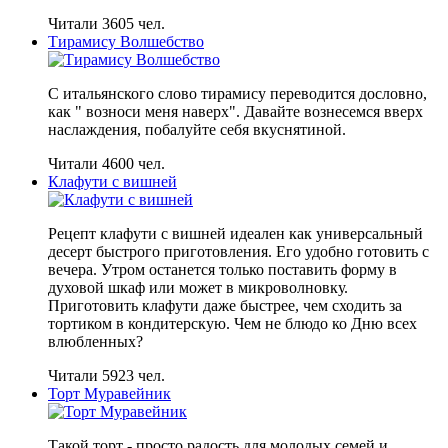
Читали 3605 чел.
Тирамису Волшебство
С итальянского слово тирамису переводится дословно,
как " возноси меня наверх". Давайте вознесемся вверх
наслаждения, побалуйте себя вкуснятиной.
Читали 4600 чел.
Клафути с вишней
Рецепт клафути с вишней идеален как универсальный
десерт быстрого приготовления. Его удобно готовить с
вечера. Утром останется только поставить форму в
духовой шкаф или может в микроволновку.
Приготовить клафути даже быстрее, чем сходить за
тортиком в кондитерскую. Чем не блюдо ко Дню всех
влюбленных?
Читали 5923 чел.
Торт Муравейник
Такой торт - просто радость для молодых семей и