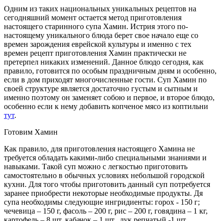
Одним из таких национальных уникальных рецептов на
сегодняшний момент остается метод приготовления
настоящего старинного супа Хамин. Истрия этого по-
настоящему уникального блюда берет свое начало еще со
времен зарождения еврейской культуры и именно с тех
времен рецепт приготовления Хамин практически не
претерпел никаких изменений. Данное блюдо сегодня, как
правило, готовится по особым праздничным дням и особенно,
если в дом приходят многочисленные гости. Суп Хамин по
своей структуре является достаточно густым и сытным и
именно поэтому он заменяет собою и первое, и второе блюдо,
особенно если к нему добавить копченое мясо из коптильни
тут
.
Готовим Хамин
Как правило, для приготовления настоящего Хамина не
требуется обладать какими-либо специальными знаниями и
навыками. Такой суп можно с легкостью приготовить
самостоятельно в обычных условиях небольшой городской
кухни. Для того чтобы приготовить данный суп потребуется
заранее приобрести некоторые необходимые продукты. Дя
супа необходимы следующие ингридиенты: горох - 150 г;
чечевица – 150 г, фасоль – 200 г, рис – 200 г, говядина – 1 кг,
картофель – 8 шт. кабачок – 1 шт., лук репчатый -1 шт.,