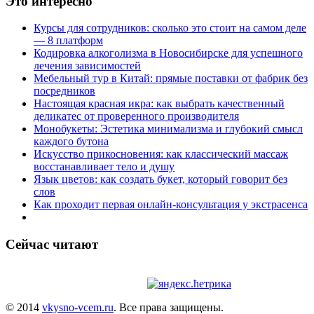
Это интересно
Курсы для сотрудников: сколько это стоит на самом деле
— 8 платформ
Кодировка алкоголизма в Новосибирске для успешного
лечения зависимостей
Мебельный тур в Китай: прямые поставки от фабрик без
посредников
Настоящая красная икра: как выбрать качественный
деликатес от проверенного производителя
Монобукеты: Эстетика минимализма и глубокий смысл
каждого бутона
Искусство прикосновения: как классический массаж
восстанавливает тело и душу
Язык цветов: как создать букет, который говорит без
слов
Как проходит первая онлайн-консультация у экстрасенса
Сейчас читают
© 2014
vkysno-vcem.ru
. Все права защищены.