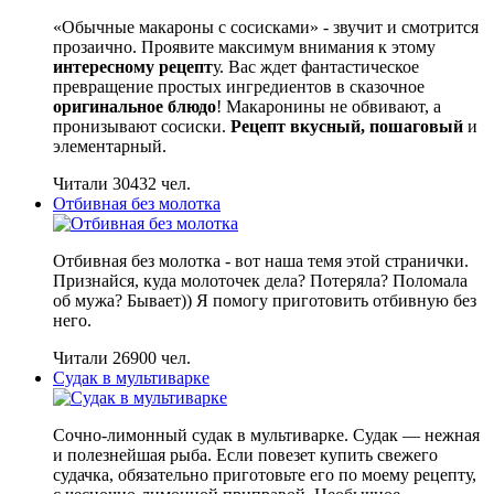
«Обычные макароны с сосисками» - звучит и смотрится
прозаично. Проявите максимум внимания к этому
интересному рецепт
у. Вас ждет фантастическое
превращение простых ингредиентов в сказочное
оригинальное блюдо
! Макаронины не обвивают, а
пронизывают сосиски.
Рецепт вкусный, пошаговый
и
элементарный.
Читали 30432 чел.
Отбивная без молотка
Отбивная без молотка - вот наша темя этой странички.
Признайся, куда молоточек дела? Потеряла? Поломала
об мужа? Бывает)) Я помогу приготовить отбивную без
него.
Читали 26900 чел.
Судак в мультиварке
Сочно-лимонный судак в мультиварке. Судак — нежная
и полезнейшая рыба. Если повезет купить свежего
судачка, обязательно приготовьте его по моему рецепту,