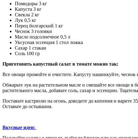
Помидоры 3 кг
Капуста 3 кг
Свекла 2 кг
Лук 0,5 кг
Перец болгарский 1 кг
Чеснок 3 головки
Масло подсолнечное 0,5 л
Уксусная эссенция 1 стол ложка
Сахар 1 стакан
Соль 100 гр
Приготовить капустный салат в томате можно так:
Все овощи промойте и очистите. Капусту нашинкуйте, чеснок и
Обжарьте лук на растительном масле и смешайте все овощи в 
растительного масла, добавьте соль, сахар и эссенцию. Тщател
Поставьте кастрюлю на огонь, доведите до кипения и варите 3
Оставьте до остывания.
Вкусные идеи:
Подавайте салаты к мясным, рыбным блюдам или как отдельное