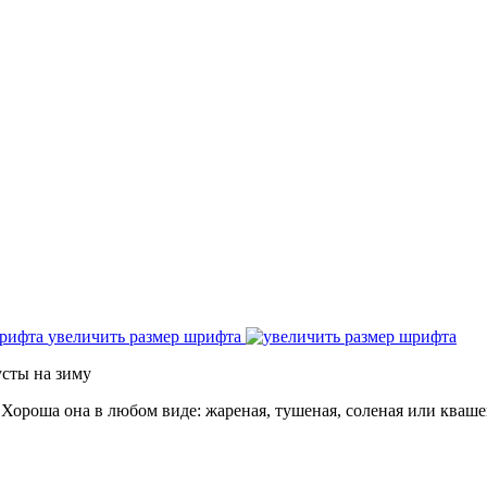
увеличить размер шрифта
усты на зиму
 Хороша она в любом виде: жареная, тушеная, соленая или кваш