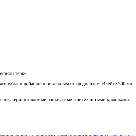
рупной терке.
сорубку и добавьте к остальным ингредиентам. Влейте 500 мл
рячие стерилизованные банки, и закатайте чистыми крышками.
 дополнением к капустным салатам станут и
огурцы соленые на