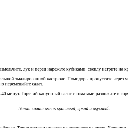
змельчите, лук и перец нарежьте кубиками, свеклу натрите на к
большой эмалированной кастрюле. Помидоры пропустите через мя
ьно перемешайте салат.
5-40 минут. Горячий капустный салат с томатами разложите в го
Этот салат очень красивый, яркий и вкусный.
 блюдо. Такие закуски никогда не останутся на столе. Хорошим