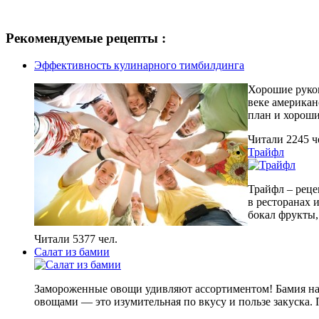
Рекомендуемые рецепты :
Эффективность кулинарного тимбилдинга
Хорошие руков
веке американ
план и хороши
Читали 2245 ч
Трайфл
Трайфл – реце
в ресторанах 
бокал фрукты,
Читали 5377 чел.
Салат из бамии
Замороженные овощи удивляют ассортиментом! Бамия напо
овощами — это изумительная по вкусу и пользе закуска. 