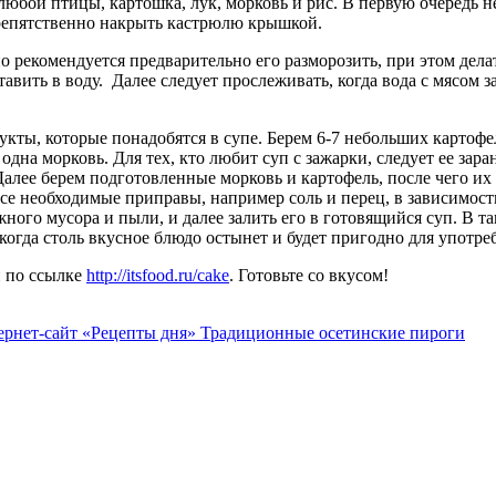
любой птицы, картошка, лук, морковь и рис. В первую очередь 
спрепятственно накрыть кастрюлю крышкой.
о рекомендуется предварительно его разморозить, при этом дела
авить в воду. Далее следует прослеживать, когда вода с мясом 
укты, которые понадобятся в супе. Берем 6-7 небольших картофе
одна морковь. Для тех, кто любит суп с зажарки, следует ее зар
Далее берем подготовленные морковь и картофель, после чего их
все необходимые приправы, например соль и перец, в зависимости
жного мусора и пыли, и далее залить его в готовящийся суп. В 
 когда столь вкусное блюдо остынет и будет пригодно для употре
и по ссылке
http://itsfood.ru/cake
. Готовьте со вкусом!
ернет-сайт «Рецепты дня»
Традиционные осетинские пироги