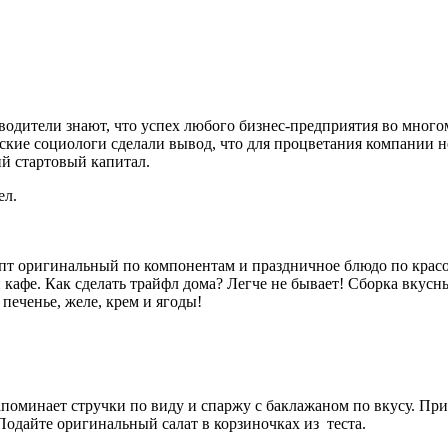
одители знают, что успех любого бизнес-предприятия во много
ские социологи сделали вывод, что для процветания компании 
й стартовый капитал.
ел.
пт оригинальный по компонентам и праздничное блюдо по красот
и кафе. Как сделать трайфл дома? Легче не бывает! Сборка вку
 печенье, желе, крем и ягоды!
минает стручки по виду и спаржу с баклажаном по вкусу. Приг
Подайте оригинальный салат в корзиночках из теста.