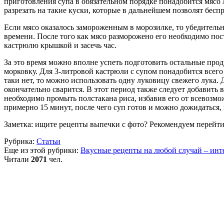
приготовления супа в обязательном порядке понадобится мясо 
разрезать на такие куски, которые в дальнейшем позволят бе
Если мясо оказалось замороженным в морозилке, то убедительн
времени. После того как мясо разморожено его необходимо пост
кастрюлю крышкой и засечь час.
За это время можно вполне успеть подготовить остальные прод
морковку. Для 3-литровой кастрюли с супом понадобится всего 
таки нет, то можно использовать одну луковицу свежего лука. 
окончательно сварится. В этот период также следует добавить 
необходимо промыть полстакана риса, избавив его от всевозмо
примерно 15 минут, после чего суп готов и можно дожидаться,
Заметка: ищите рецепты выпечки с фото? Рекомендуем перейт
Рубрика:
Статьи
Еще из этой рубрики:
Вкусные рецепты на любой случай – инт
Читали
2071
чел.