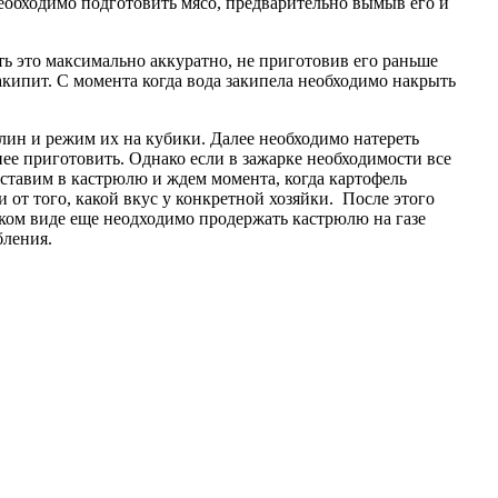
необходимо подготовить мясо, предварительно вымыв его и
ть это максимально аккуратно, не приготовив его раньше
закипит. С момента когда вода закипела необходимо накрыть
лин и режим их на кубики. Далее необходимо натереть
анее приготовить. Однако если в зажарке необходимости все
 ставим в кастрюлю и ждем момента, когда картофель
 от того, какой вкус у конкретной хозяйки. После этого
таком виде еще неодходимо продержать кастрюлю на газе
бления.