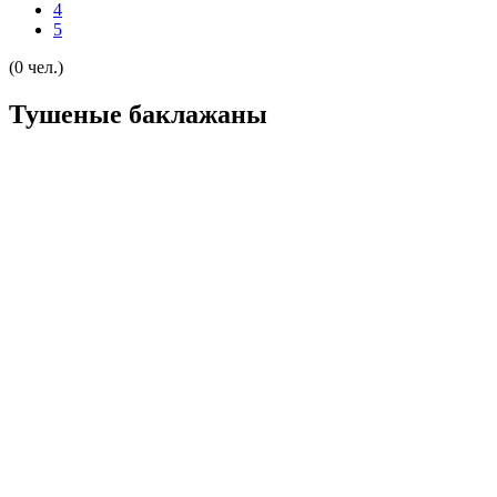
4
5
(0 чел.)
Тушеные баклажаны