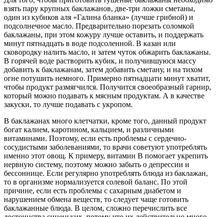
взять пару крупных баклажанов, две-три ложки сметаны,
один из кубиков аля «Галина бланка» (лучше грибной) и
подсолнечное масло. Предварительно порезать соломкой
баклажаны, при этом кожуру лучше оставить, и поддержать
минут пятнадцать в воде подсоленной. В казан или
сковородку налить масло, и затем чуток обжарить баклажаны.
В горячей воде растворить кубик, и получившуюся массу
добавить к баклажанам, затем добавить сметану, и на тихом
огне потушить немного. Примерно пятнадцати минут хватит,
чтобы продукт размягчился. Получится своеобразный гарнир,
который можно подавать к мясным продуктам. А в качестве
закуски, то лучше подавать с укропом.
В баклажанах много клетчатки, кроме того, данный продукт
богат калием, каротином, кальцием, и различными
витаминами. Поэтому, если есть проблемы с сердечно-
сосудистыми заболеваниями, то врачи советуют употреблять
именно этот овощ. К примеру, витамин B помогает укрепить
нервную систему, поэтому можно забыть о депрессии и
бессоннице. Если регулярно употреблять блюда из баклажан,
то в организме нормализуется солевой баланс. По этой
причине, если есть проблемы с сахарным диабетом и
нарушением обмена веществ, то следует чаще готовить
баклажанные блюда. В целом, сложно перечислить все
достоинства синеньких, потому что их действительно много.