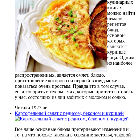
кулинарных
книгах
можно найти
немало
рецептов
блюд,
основой
которых
являются
куриные
яйца. Одним
из наиболее
распространенных, является омлет, блюдо,
приготовление которого на первый взгляд может
показаться очень простым. Правда это в том случае,
если говорить о тех омлетах, которые принято готовить
у нас, состоящих из яиц взбитых с молоком и солью.
Читали 1927 чел.
Картофельный салат с редисом, беконом и курицей
Все чаще основные блюда претерпевают изменения и
то, на что похоже тарелка в середине застолья, таковой