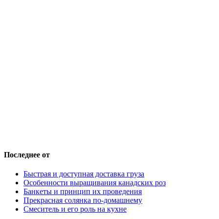
Последнее от
Быстрая и доступная доставка груза
Особенности выращивания канадских роз
Банкеты и принцип их проведения
Прекрасная солянка по-домашнему
Смеситель и его роль на кухне