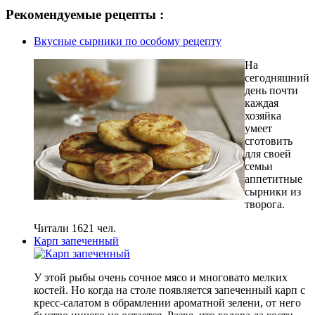
Рекомендуемые рецепты :
Вкусные сырники по особому рецепту
На
сегодняшний
день почти
каждая
хозяйка
умеет
сготовить
для своей
семьи
аппетитные
сырники из
творога.
Читали 1621 чел.
Карп запеченный
У этой рыбы очень сочное мясо и многовато мелких
костей. Но когда на столе появляется запеченный карп с
кресс-салатом в обрамлении ароматной зелени, от него