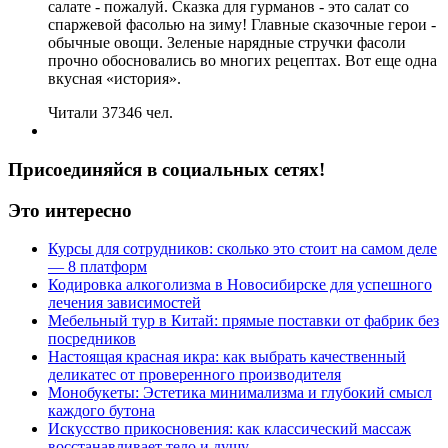
салате - пожалуй. Сказка для гурманов - это салат со
спаржевой фасолью на зиму! Главные сказочные герои -
обычные овощи. Зеленые нарядные стручки фасоли
прочно обосновались во многих рецептах. Вот еще одна
вкусная «история».
Читали 37346 чел.
Присоединяйся в социальных сетях!
Это интересно
Курсы для сотрудников: сколько это стоит на самом деле
— 8 платформ
Кодировка алкоголизма в Новосибирске для успешного
лечения зависимостей
Мебельный тур в Китай: прямые поставки от фабрик без
посредников
Настоящая красная икра: как выбрать качественный
деликатес от проверенного производителя
Монобукеты: Эстетика минимализма и глубокий смысл
каждого бутона
Искусство прикосновения: как классический массаж
восстанавливает тело и душу