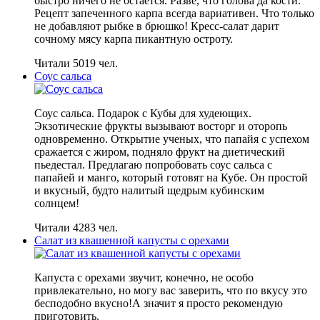
быстро ничего не остается. Разве, что голова да кости.
Рецепт запеченного карпа всегда вариативен. Что только
не добавляют рыбке в брюшко! Кресс-салат дарит
сочному мясу карпа пикантную остроту.
Читали 5019 чел.
Соус сальса
Соус сальса. Подарок с Кубы для худеющих.
Экзотические фрукты вызывают восторг и оторопь
одновременно. Открытие ученых, что папайя с успехом
сражается с жиром, подняло фрукт на диетический
пьедестал. Предлагаю попробовать соус сальса с
папайей и манго, который готовят на Кубе. Он простой
и вкусный, будто налитый щедрым кубинским
солнцем!
Читали 4283 чел.
Салат из квашенной капусты с орехами
Капуста с орехами звучит, конечно, не особо
привлекательно, но могу вас заверить, что по вкусу это
бесподобно вкусно!А значит я просто рекомендую
приготовить.