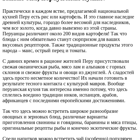
Практически в каждом ястве, предлагаемой национальной
кухней Перу есть рис или картофель. И это главное наследие
древней культуры, гораздо более весомой для наследников,
чем все золото, когда давно вывезено из этой страны.
Перуанцы различают около 200 видов картофеля! Так что
блюда с ним обязательно станут сюрпризом для ваших
вкусовых рецепторов. Также традиционные продукты этого
народа – маис, острый перец и томаты.
С давних времен в рационе жителей Перу присутствовали
свежая океаническая рыба, мясо лам и альпаков с горных
склонов и свежие фрукты и овощи из джунглей. А сладостей
здесь просто несметное количество! Их начали готовить в
результате тесного контакта с культурой мавров. Вообще
перуанская кухня так интересна именно потому, что здесь
сплелись воедино традиции инков, испанцев, арабов,
африканцев с последними европейскими достижениями.
Так что здесь можно встретить широкое разнообразие
овощных и зерновых блюд, различные варианты
приготовления свинины и говядины, баранины и мяса птицы,
оригинальные рецепты рыбы и конечно экзотические фрукты.
Среди напитков можно встретить чай (особенно) популярен