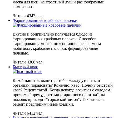
маска для шеи, контрастный душ и разнообразные
компрессы.
Читали 4347 чел.
Фаршированные крабовые палочки
Вкусно и оригинально получается блюдо из
фаршированных крабовых палочек. Способов
фарширования много, но я остановлюсь на моем
любимом : крабовые палочки, фаршированные
печенью.
Читали 4368 чел.
Быстрый квас
Какой напиток выпить, чтобы жажду утолить, и
организм порадовать? Конечно, квас! Почему быстрый
квас? Рецепт такой! Когда некогда возиться с солодом,
прочими "премудростями старинного напитка", на
помощь приходит "городской метод". Так назвали
рецепт предприимчивые хозяйки.
Читали 6412 чел.
Курица с картошкой в духовке - рецепт приготовления