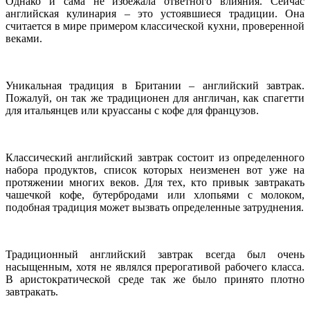
Однако и сама не избежала ответного влияния. Сейчас
английская кулинария – это устоявшиеся традиции. Она
считается в мире примером классической кухни, проверенной
веками.
Уникальная традиция в Британии – английский завтрак.
Пожалуй, он так же традиционен для англичан, как спагетти
для итальянцев или круассаны с кофе для французов.
Классический английский завтрак состоит из определенного
набора продуктов, список которых неизменен вот уже на
протяжении многих веков. Для тех, кто привык завтракать
чашечкой кофе, бутербродами или хлопьями с молоком,
подобная традиция может вызвать определенные затруднения.
Традиционный английский завтрак всегда был очень
насыщенным, хотя не являлся прерогативой рабочего класса.
В аристократической среде так же было принято плотно
завтракать.