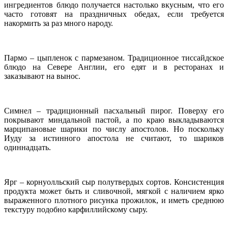
ингредиентов блюдо получается настолько вкусным, что его
часто готовят на праздничных обедах, если требуется
накормить за раз много народу.
Пармо – цыпленок с пармезаном. Традиционное тиссайдское
блюдо на Севере Англии, его едят и в ресторанах и
заказывают на вынос.
Симнел – традиционный пасхальный пирог. Поверху его
покрывают миндальной пастой, а по краю выкладываются
марципановые шарики по числу апостолов. Но поскольку
Иуду за истинного апостола не считают, то шариков
одиннадцать.
Ярг – корнуолльский сыр полутвердых сортов. Консистенция
продукта может быть и сливочной, мягкой с наличием ярко
выраженного плотного рисунка прожилок, и иметь среднюю
текстуру подобно карфиллийскому сыру.