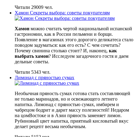
Читали 29009 чел.
Хамон Секреты выбора: советы покупателям
Хамон
можно считать чертой национальной испанской
гастрономии, как в России пельмени и борщи.
Появление в магазинах этого дорогого деликатеса стало
поводом задуматься: как его есть? С чем сочетать?
Почему свинина столько стоит? И, наконец,
как
выбрать хамон
? Исследуем загадочного гостя и даем
дельные советы.
Читали 5343 чел.
Лимонад с пряностью сумах
Необычная пряность сумах готова стать составляющей
не только маринадов, но и освежающего летнего
напитка. Лимонад с пряностью сумах, имбирем и
чабрецом бодрит и дарит массу полезностей! Недаром
на цомВостоке и в Азии пряность заменяет лимон.
Рубиновый цвет напитка, приятный кисловатый вкус
делает рецепт весьма необычным.
Читали 5152 чел.