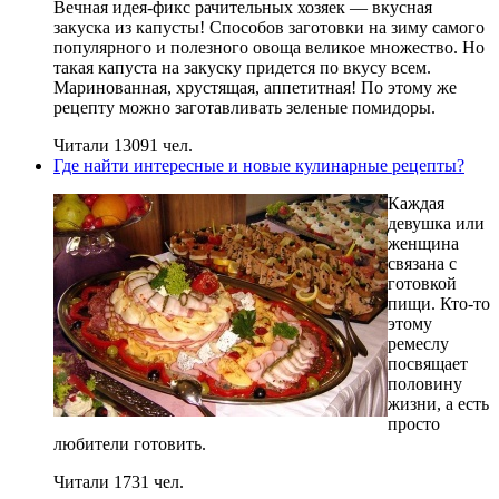
Вечная идея-фикс рачительных хозяек — вкусная
закуска из капусты! Способов заготовки на зиму самого
популярного и полезного овоща великое множество. Но
такая капуста на закуску придется по вкусу всем.
Маринованная, хрустящая, аппетитная! По этому же
рецепту можно заготавливать зеленые помидоры.
Читали 13091 чел.
Где найти интересные и новые кулинарные рецепты?
Каждая
девушка или
женщина
связана с
готовкой
пищи. Кто-то
этому
ремеслу
посвящает
половину
жизни, а есть
просто
любители готовить.
Читали 1731 чел.