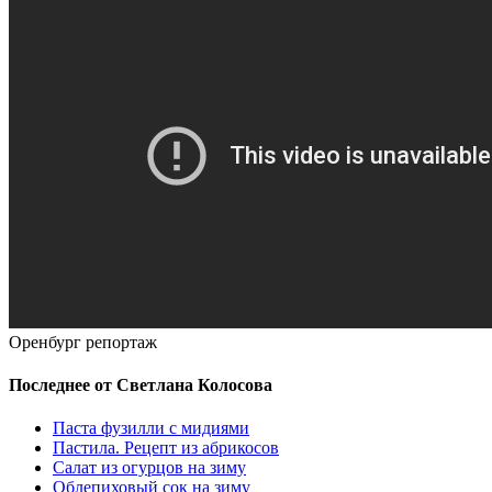
Оренбург репортаж
Последнее от Светлана Колосова
Паста фузилли с мидиями
Пастила. Рецепт из абрикосов
Салат из огурцов на зиму
Облепиховый сок на зиму