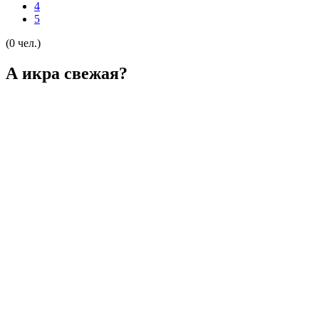
4
5
(0 чел.)
А икра свежая?