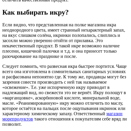
Как выбирать икру?
Если видно, что представленная на полке магазина икра
неоднородного цвета, имеет странный нехарактерный запах,
на вкус слишком солёна, икринки полопались, слиплись и
засохли можно уверенно отойти от прилавка. Это
некачественный продукт. В такой икре возможно наличие
плесени, кишечной палочки и т.д. и она принесет только
разочарование на празднике и после.
Следует помнить, что развесная икра быстрее портится. Чаще
всего она изготовлена в сомнительных санитарных условиях
и расфасована непонятно где. К тому же, продавцы могут без
зазрения совести производить с ней так называемое
«освежение». Т.е. уже испорченную икру приводит в
надлежащий вид, но свежести это не вернёт. Икру полощут в
«марганцовке», аскорбиновой кислоте, минеральной воде,
масле. «Реанимированную» икру можно отличить по маслу,
которое остаётся на пальцах после ощупывания икринок или
характерному химическому запаху. Ответственный
магазин
морепродуктов
такого отношения к покупателям себе вряд ли
позволит.