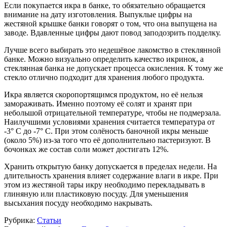
Если покупается икра в банке, то обязательно обращается
внимание на дату изготовления. Выпуклые цифры на
жестяной крышке банки говорят о том, что она выпущена на
заводе. Вдавленные цифры дают повод заподозрить подделку.
Лучше всего выбирать это недешёвое лакомство в стеклянной
банке. Можно визуально определить качество икринок, а
стеклянная банка не допускает процесса окисления. К тому же
стекло отлично подходит для хранения любого продукта.
Икра является скоропортящимся продуктом, но её нельзя
замораживать. Именно поэтому её солят и хранят при
небольшой отрицательной температуре, чтобы не подмерзала.
Наилучшими условиями хранения считается температура от
-3° С до -7° С. При этом солёность баночной икры меньше
(около 5%) из-за того что её дополнительно пастеризуют. В
бочонках же состав соли может достигать 12%.
Хранить открытую банку допускается в пределах недели. На
длительность хранения влияет содержание влаги в икре. При
этом из жестяной тары икру необходимо перекладывать в
глиняную или пластиковую посуду. Для уменьшения
высыхания посуду необходимо накрывать.
Рубрика:
Статьи