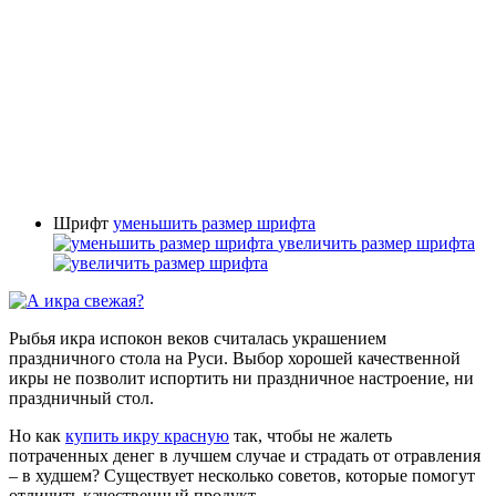
Шрифт
уменьшить размер шрифта
увеличить размер шрифта
Рыбья икра испокон веков считалась украшением
праздничного стола на Руси. Выбор хорошей качественной
икры не позволит испортить ни праздничное настроение, ни
праздничный стол.
Но как
купить икру красную
так, чтобы не жалеть
потраченных денег в лучшем случае и страдать от отравления
– в худшем? Существует несколько советов, которые помогут
отличить качественный продукт.