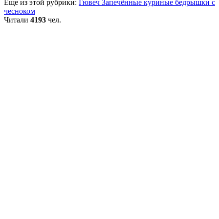
Еще из этой рубрики:
Гювеч
Запечённые куриные бедрышки с
чесноком
Читали
4193
чел.