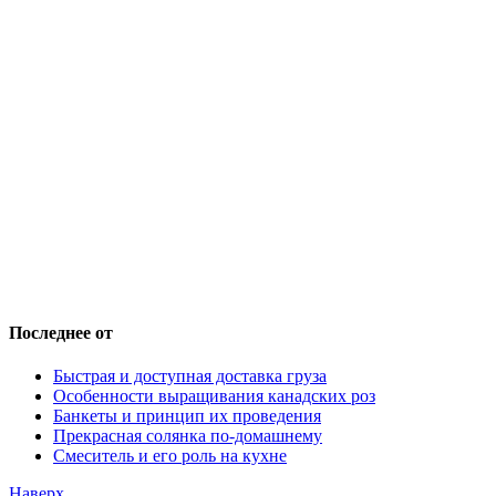
Последнее от
Быстрая и доступная доставка груза
Особенности выращивания канадских роз
Банкеты и принцип их проведения
Прекрасная солянка по-домашнему
Смеситель и его роль на кухне
Наверх