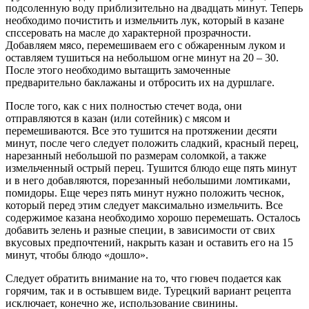
подсоленную воду приблизительно на двадцать минут. Теперь
необходимо почистить и измельчить лук, который в казане
спссеровать на масле до характерной прозрачности.
Добавляем мясо, перемешиваем его с обжаренным луком и
оставляем тушиться на небольшом огне минут на 20 – 30.
После этого необходимо вытащить замоченные
предварительно баклажаны и отбросить их на дуршлаге.
После того, как с них полностью стечет вода, они
отправляются в казан (или сотейник) с мясом и
перемешиваются. Все это тушится на протяжении десяти
минут, после чего следует положить сладкий, красный перец,
нарезанный небольшой по размерам соломкой, а также
измельченный острый перец. Тушится блюдо еще пять минут
и в него добавляются, порезанный небольшими ломтиками,
помидоры. Еще через пять минут нужно положить чеснок,
который перед этим следует максимально измельчить. Все
содержимое казана необходимо хорошо перемешать. Осталось
добавить зелень и разные специи, в зависимости от свих
вкусовых предпочтений, накрыть казан и оставить его на 15
минут, чтобы блюдо «дошло».
Следует обратить внимание на то, что гювеч подается как
горячим, так и в остывшем виде. Турецкий вариант рецепта
исключает, конечно же, использование свинины.