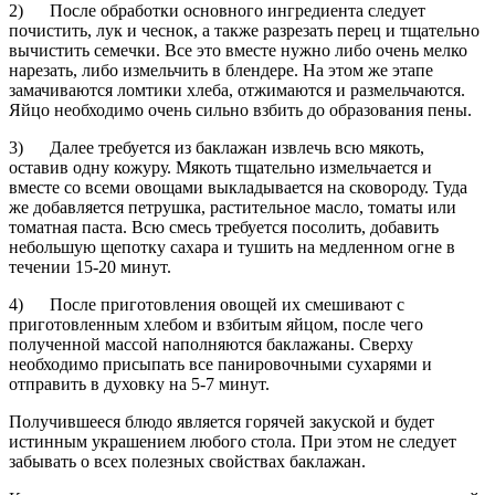
2) После обработки основного ингредиента следует
почистить, лук и чеснок, а также разрезать перец и тщательно
вычистить семечки. Все это вместе нужно либо очень мелко
нарезать, либо измельчить в блендере. На этом же этапе
замачиваются ломтики хлеба, отжимаются и размельчаются.
Яйцо необходимо очень сильно взбить до образования пены.
3) Далее требуется из баклажан извлечь всю мякоть,
оставив одну кожуру. Мякоть тщательно измельчается и
вместе со всеми овощами выкладывается на сковороду. Туда
же добавляется петрушка, растительное масло, томаты или
томатная паста. Всю смесь требуется посолить, добавить
небольшую щепотку сахара и тушить на медленном огне в
течении 15-20 минут.
4) После приготовления овощей их смешивают с
приготовленным хлебом и взбитым яйцом, после чего
полученной массой наполняются баклажаны. Сверху
необходимо присыпать все панировочными сухарями и
отправить в духовку на 5-7 минут.
Получившееся блюдо является горячей закуской и будет
истинным украшением любого стола. При этом не следует
забывать о всех полезных свойствах баклажан.