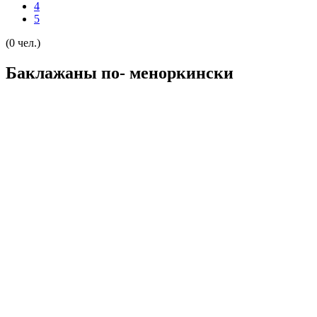
4
5
(0 чел.)
Баклажаны по- меноркински