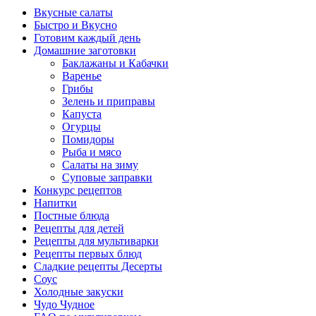
Вкусные салаты
Быстро и Вкусно
Готовим каждый день
Домашние заготовки
Баклажаны и Кабачки
Варенье
Грибы
Зелень и приправы
Капуста
Огурцы
Помидоры
Рыба и мясо
Салаты на зиму
Суповые заправки
Конкурс рецептов
Напитки
Постные блюда
Рецепты для детей
Рецепты для мультиварки
Рецепты первых блюд
Сладкие рецепты Десерты
Соус
Холодные закуски
Чудо Чудное