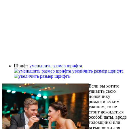
Шрифт
уменьшить размер шрифта
увеличить размер шрифта
Если вы хотите
удивить свою
половинку
романтическим
ужином, то не
стоит дожидаться
особой даты, вроде
годовщины или
всемирного дня