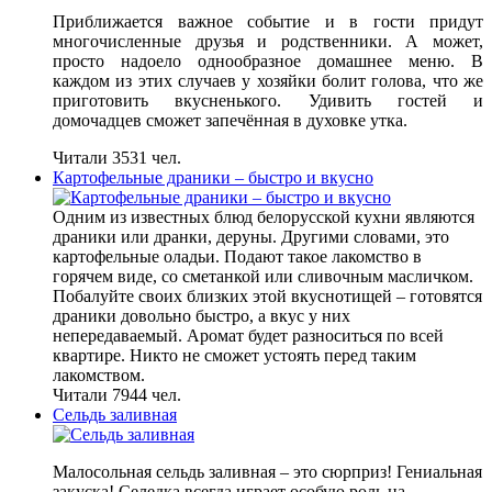
Приближается важное событие и в гости придут
многочисленные друзья и родственники. А может,
просто надоело однообразное домашнее меню. В
каждом из этих случаев у хозяйки болит голова, что же
приготовить вкусненького. Удивить гостей и
домочадцев сможет запечённая в духовке утка.
Читали 3531 чел.
Картофельные драники – быстро и вкусно
Одним из известных блюд белорусской кухни являются
драники или дранки, деруны. Другими словами, это
картофельные оладьи. Подают такое лакомство в
горячем виде, со сметанкой или сливочным масличком.
Побалуйте своих близких этой вкуснотищей – готовятся
драники довольно быстро, а вкус у них
непередаваемый. Аромат будет разноситься по всей
квартире. Никто не сможет устоять перед таким
лакомством.
Читали 7944 чел.
Сельдь заливная
Малосольная сельдь заливная – это сюрприз! Гениальная
закуска! Селедка всегда играет особую роль на