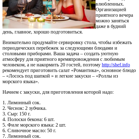
влюбленных.
Организацией
приятного вечера
можно заняться
даже в будний
день, главное, хорошо подготовиться.
Внимательно продумайте сервировку стола, чтобы избежать
периодических перебежек за следующими блюдами и
столовыми приборами. Ваша задача – создать уютную
атмосферу для приятного времяпровождения с любимым
человеком, а не накормить 20 гостей, поэтому
http://shef.info
рекомендует приготовить салат «Романтика», основное блюдо
– «Лосось под шапкой » и легкие закуски – «Роллы из
морского языка».
Начнем с закуски, для приготовления которой надо:
1. Лимонный сок.
2. Чеснок: 2 зубчика.
3. Сыр: 150 г.
4. Полоски бекона: 6 шт.
5. Филе морского языка: 2 шт.
6. Сливочное масло: 50 г.
7. Лимонный сок.