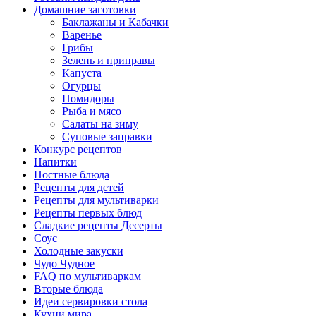
Домашние заготовки
Баклажаны и Кабачки
Варенье
Грибы
Зелень и приправы
Капуста
Огурцы
Помидоры
Рыба и мясо
Салаты на зиму
Суповые заправки
Конкурс рецептов
Напитки
Постные блюда
Рецепты для детей
Рецепты для мультиварки
Рецепты первых блюд
Сладкие рецепты Десерты
Соус
Холодные закуски
Чудо Чудное
FAQ по мультиваркам
Вторые блюда
Идеи сервировки стола
Кухни мира