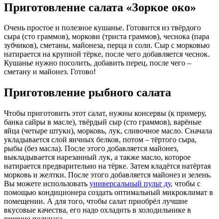
Приготовление салата «Зоркое око»
Очень простое и полезное кушанье. Готовится из твёрдого
сыра (сто граммов), моркови (триста граммов), чеснока (пара
зубчиков), сметаны, майонеза, перца и соли. Сыр с морковью
натирается на крупной тёрке, после чего добавляется чеснок.
Кушанье нужно посолить, добавить перец, после чего –
сметану и майонез. Готово!
Приготовление рыбного салата
Чтобы приготовить этот салат, нужны консервы (к примеру,
банка сайры в масле), твёрдый сыр (сто граммов), варёные
яйца (четыре штуки), морковь, лук, сливочное масло. Сначала
укладывается слой яичных белков, потом – тёртого сыра,
рыбы (без масла). После этого добавляется майонез,
выкладывается нарезанный лук, а также масло, которое
натирается предварительно на тёрке. Затем кладётся натёртая
морковь и желтки. После этого добавляется майонез и зелень.
Вы можете использовать
универсальный пульт ду
, чтобы с
помощью кондиционера создать оптимальный микроклимат в
помещении. А для того, чтобы салат приобрёл лучшие
вкусовые качества, его надо охладить в холодильнике в
течение получаса.