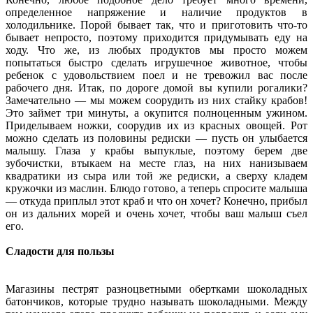
определенное напряжение и наличие продуктов в
холодильнике. Порой бывает так, что и приготовить что-то
бывает непросто, поэтому приходится придумывать еду на
ходу. Что же, из любых продуктов мы просто можем
попытаться быстро сделать игрушечное животное, чтобы
ребенок с удовольствием поел и не тревожил вас после
рабочего дня. Итак, по дороге домой вы купили рогалики?
Замечательно — мы можем соорудить из них стайку крабов!
Это займет три минуты, а окупится полноценным ужином.
Приделываем ножки, соорудив их из красных овощей. Рот
можно сделать из половины редиски — пусть он улыбается
малышу. Глаза у крабы выпуклые, поэтому берем две
зубочистки, втыкаем на месте глаз, на них нанизываем
квадратики из сыра или той же редиски, а сверху кладем
кружочки из маслин. Блюдо готово, а теперь спросите малыша
— откуда приплыл этот краб и что он хочет? Конечно, прибыл
он из дальних морей и очень хочет, чтобы ваш малыш съел
его.
Сладости для пользы
Магазины пестрят разноцветными обертками шоколадных
батончиков, которые трудно называть шоколадными. Между