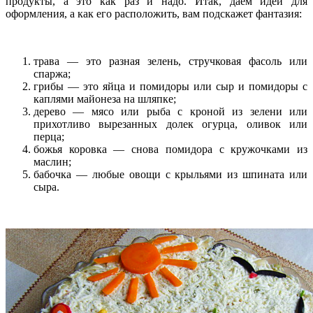
продукты, а это как раз и надо. Итак, даем идеи для
оформления, а как его расположить, вам подскажет фантазия:
трава — это разная зелень, стручковая фасоль или
спаржа;
грибы — это яйца и помидоры или сыр и помидоры с
каплями майонеза на шляпке;
дерево — мясо или рыба с кроной из зелени или
прихотливо вырезанных долек огурца, оливок или
перца;
божья коровка — снова помидора с кружочками из
маслин;
бабочка — любые овощи с крыльями из шпината или
сыра.