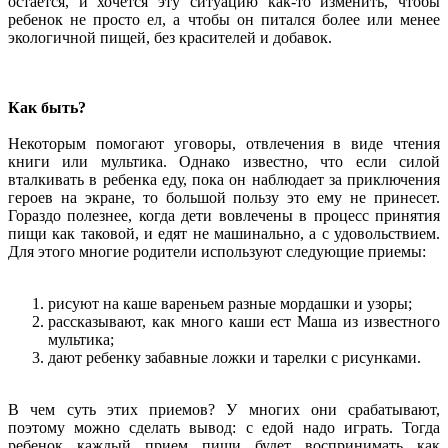
остается, и хочется эту ситуацию как-то изменить, чтобы
ребенок не просто ел, а чтобы он питался более или менее
экологичной пищей, без красителей и добавок.
Как быть?
Некоторым помогают уговоры, отвлечения в виде чтения
книги или мультика. Однако известно, что если силой
вталкивать в ребенка еду, пока он наблюдает за приключения
героев на экране, то большой пользу это ему не принесет.
Гораздо полезнее, когда дети вовлечены в процесс принятия
пищи как таковой, и едят не машинально, а с удовольствием.
Для этого многие родители используют следующие приемы:
рисуют на каше вареньем разные мордашки и узоры;
рассказывают, как много каши ест Маша из известного
мультика;
дают ребенку забавные ложки и тарелки с рисунками.
В чем суть этих приемов? У многих они срабатывают,
поэтому можно сделать вывод: с едой надо играть. Тогда
ребенок каждый прием пищи будет воспринимать как