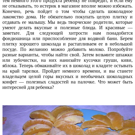
тем немного этого продукта ребенку не повредит, и если ему
не отказывать, то истерик в магазине вполне можно избежать.
Конечно, речь пойдет о том чтобы сделать шоколадное
лакомство дома. Не обязательно покупать целую плитку и
отдавать ее малышу. Мы ведь творческие родители, которые
умеют делать вкусные и полезные блюда. И красивые —
заметьте. Для следующей хитрости нам понадобится
фондюшница или приспособление для водяной бани. Берем
плитку хорошего шоколада и растапливаем ее в небольшой
посуде. По желанию можно добавить молоко. Попробуйте
разные варианты, чтобы найти свой. Затем возьмите шпажки
или зубочистки, на них нанизайте кусочки груши, киви,
яблока. Теперь обмакивайте их в шоколад и кладите остывать
на край тарелки. Пройдет немного времени, и вы станете
владельцем целой горы вкусных и необычных шоколадных
конфет — полезных сладостей на палочке. Что может быть
интересней для ребенка?