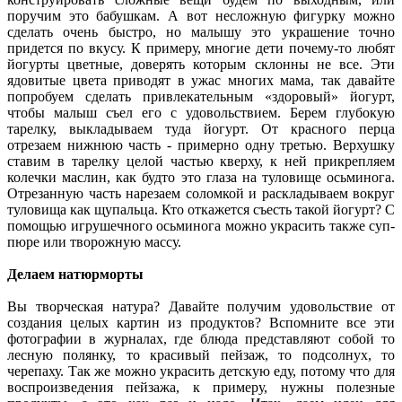
поручим это бабушкам. А вот несложную фигурку можно
сделать очень быстро, но малышу это украшение точно
придется по вкусу. К примеру, многие дети почему-то любят
йогурты цветные, доверять которым склонны не все. Эти
ядовитые цвета приводят в ужас многих мама, так давайте
попробуем сделать привлекательным «здоровый» йогурт,
чтобы малыш съел его с удовольствием. Берем глубокую
тарелку, выкладываем туда йогурт. От красного перца
отрезаем нижнюю часть - примерно одну третью. Верхушку
ставим в тарелку целой частью кверху, к ней прикрепляем
колечки маслин, как будто это глаза на туловище осьминога.
Отрезанную часть нарезаем соломкой и раскладываем вокруг
туловища как щупальца. Кто откажется съесть такой йогурт? С
помощью игрушечного осьминога можно украсить также суп-
пюре или творожную массу.
Делаем натюрморты
Вы творческая натура? Давайте получим удовольствие от
создания целых картин из продуктов? Вспомните все эти
фотографии в журналах, где блюда представляют собой то
лесную полянку, то красивый пейзаж, то подсолнух, то
черепаху. Так же можно украсить детскую еду, потому что для
воспроизведения пейзажа, к примеру, нужны полезные