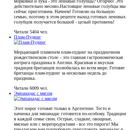
морковки и лука - это ленивые голубцы? Огорчю! Это
действительно месиво.Настоящие ленивые голубцы мы
сейчас приготовим. Начнем! Готовлю на большую
семью, поэтому в этом рецепте выход готовых ленивых
голубцов получается большой - целый противень!
Читали 5404 чел.
Плам-Пудинг
Мерцающий пламенем плам-пудинг на праздничном
рождественском столе – это главная гастрономическая
интрига праздника в Англии. Красивая и вкусная
традиция британцев полюбилась во всем мире. Готовят
британцы плам-пудинг за несколько недель до
праздника.
Читали 6009 чел.
Эмпанадас с мясом
Этот пирог готовят только в Аргентине. Тесто и
начинка для эмпанадас готовится по-особому. Традиции
в каждой семье свои. Острые, сладкие, овощные,
мясные или с морепродуктами - все это пироги! Мы
предлагаем вам попробовать приготовить эмпанадас и