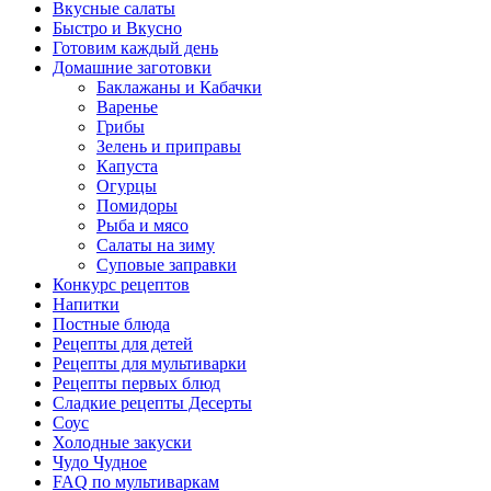
Вкусные салаты
Быстро и Вкусно
Готовим каждый день
Домашние заготовки
Баклажаны и Кабачки
Варенье
Грибы
Зелень и приправы
Капуста
Огурцы
Помидоры
Рыба и мясо
Салаты на зиму
Суповые заправки
Конкурс рецептов
Напитки
Постные блюда
Рецепты для детей
Рецепты для мультиварки
Рецепты первых блюд
Сладкие рецепты Десерты
Соус
Холодные закуски
Чудо Чудное
FAQ по мультиваркам