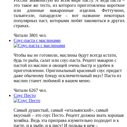
России знаменитую во всем мире пасту. А ведь паста –
это такое же тесто, из которого приготовлены короткие
или длинные макаронные изделия. Феттучини,
тальятелле, папарделле – вот название некоторых
популярных паст, которыми любят лакомиться в других
странах.
Читали 3801 чел.
Соус-паста с маслинами
Чтобы вы не готовили, маслины будут всегда кстати,
будь то рыба, салат или соус-паста. Рецепт макарон с
пастой из маслин и овощей очень быстр и удобен в
приготовлении. Оригинальный красивый соус придаст
даже обычному блюду исключительный вкус! Паста из
маслин станет любимой в вашем меню.
Читали 6267 чел.
Соус Песто
Самый душистый, самый «итальянский», самый
вкусный – это соус Песто. Рецепт должна знать хорошая
хозяйка. Ведь эта приправа изумительно подходит и к
пасте, и к рыбе, и к рису! И пользы в нем –