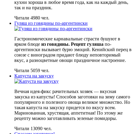
кухни хороша в любое время года, как на каждый день,
так и на праздник.
Читали 4980 чел.
Гуляш из говядины по-аргентински
Гастрономические карнавальные страсти бушуют в
ярком блюде
из говядины. Рецепт гуляша
по-
аргентински вызывает бурю эмоций. Кенийский перец в
союзе с виноградом придают блюду неповторимый
вкус, а разноцветные овощи праздничное настроение.
Читали 5059 чел.
Капуста на закуску
Вечная идея-фикс рачительных хозяек — вкусная
закуска из капусты! Способов заготовки на зиму самого
популярного и полезного овоща великое множество. Но
такая капуста на закуску придется по вкусу всем.
Маринованная, хрустящая, аппетитная! По этому же
рецепту можно заготавливать зеленые помидоры.
Читали 13090 чел.
Спасаем заготовки!