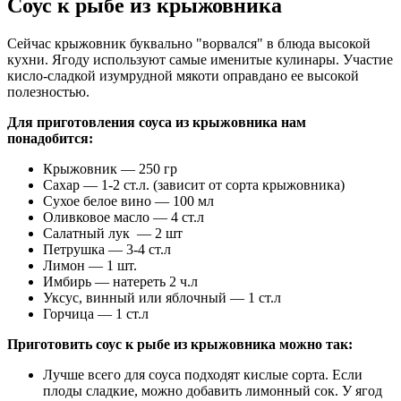
Соус к рыбе из крыжовника
Сейчас крыжовник буквально "ворвался" в блюда высокой
кухни. Ягоду используют самые именитые кулинары. Участие
кисло-сладкой изумрудной мякоти оправдано ее высокой
полезностью.
Для приготовления соуса из крыжовника нам
понадобится:
Крыжовник — 250 гр
Сахар — 1-2 ст.л. (зависит от сорта крыжовника)
Сухое белое вино — 100 мл
Оливковое масло — 4 ст.л
Салатный лук — 2 шт
Петрушка — 3-4 ст.л
Лимон — 1 шт.
Имбирь — натереть 2 ч.л
Уксус, винный или яблочный — 1 ст.л
Горчица — 1 ст.л
Приготовить соус к рыбе из крыжовника можно так:
Лучше всего для соуса подходят кислые сорта. Если
плоды сладкие, можно добавить лимонный сок. У ягод