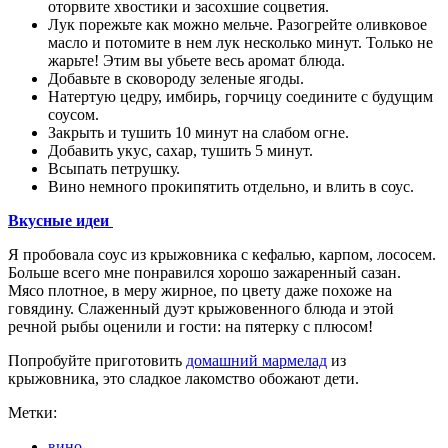
оторвите хвостики и засохшие соцветия.
Лук порежьте как можно мельче. Разогрейте оливковое
масло и потомите в нем лук несколько минут. Только не
жарьте! Этим вы убьете весь аромат блюда.
Добавьте в сковороду зеленые ягоды.
Натертую цедру, имбирь, горчицу соедините с будущим
соусом.
Закрыть и тушить 10 минут на слабом огне.
Добавить укус, сахар, тушить 5 минут.
Всыпать петрушку.
Вино немного прокипятить отдельно, и влить в соус.
Вкусные идеи
Я пробовала соус из крыжовника с кефалью, карпом, лососем.
Больше всего мне понравился хорошо зажаренный сазан.
Мясо плотное, в меру жирное, по цвету даже похоже на
говядину. Слаженный дуэт крыжовенного блюда и этой
речной рыбы оценили и гости: на пятерку с плюсом!
Попробуйте приготовить
домашний мармелад
из
крыжовника, это сладкое лакомство обожают дети.
Метки:
вино