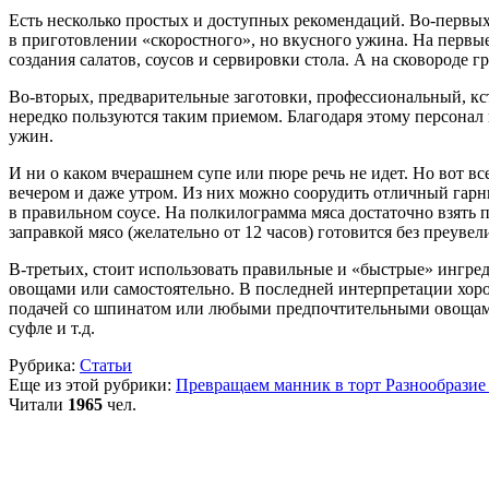
Есть несколько простых и доступных рекомендаций. Во-первых
в приготовлении «скоростного», но вкусного ужина. На первые
создания салатов, соусов и сервировки стола. А на сковороде г
Во-вторых, предварительные заготовки, профессиональный, кс
нередко пользуются таким приемом. Благодаря этому персонал
ужин.
И ни о каком вчерашнем супе или пюре речь не идет. Но вот в
вечером и даже утром. Из них можно соорудить отличный гарн
в правильном соусе. На полкилограмма мяса достаточно взять по
заправкой мясо (желательно от 12 часов) готовится без преувел
В-третьих, стоит использовать правильные и «быстрые» ингред
овощами или самостоятельно. В последней интерпретации хорош
подачей со шпинатом или любыми предпочтительными овощами.
суфле и т.д.
Рубрика:
Статьи
Еще из этой рубрики:
Превращаем манник в торт
Разнообразие
Читали
1965
чел.