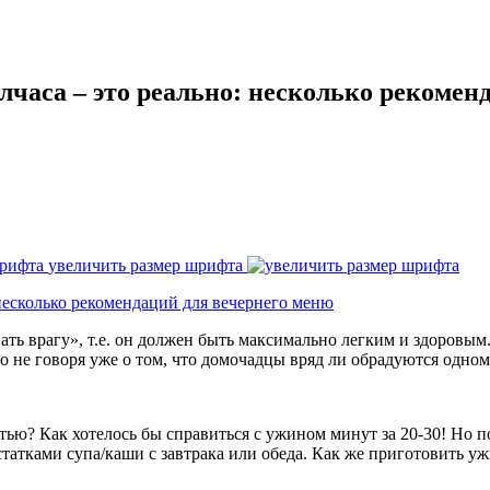
лчаса – это реально: несколько рекомен
увеличить размер шрифта
ать врагу», т.е. он должен быть максимально легким и здоровым.
то не говоря уже о том, что домочадцы вряд ли обрадуются одно
стью? Как хотелось бы справиться с ужином минут за 20-30! Но 
атками супа/каши с завтрака или обеда. Как же приготовить у