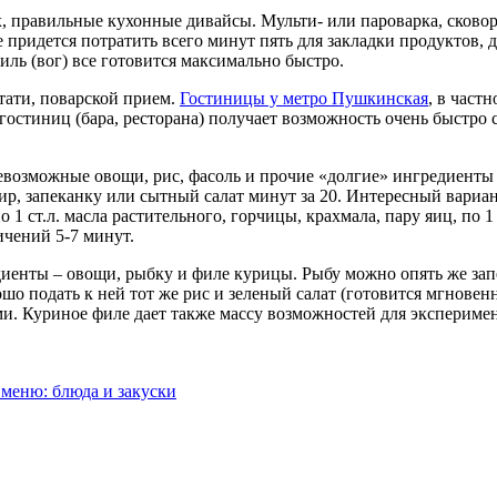
, правильные кухонные дивайсы. Мульти- или пароварка, сковор
 придется потратить всего минут пять для закладки продуктов, 
риль (вог) все готовится максимально быстро.
тати, поварской прием.
Гостиницы у метро Пушкинская
, в част
 гостиниц (бара, ресторана) получает возможность очень быстр
севозможные овощи, рис, фасоль и прочие «долгие» ингредиенты 
ир, запеканку или сытный салат минут за 20. Интересный вариа
 1 ст.л. масла растительного, горчицы, крахмала, пару яиц, по 
ичений 5-7 минут.
иенты – овощи, рыбку и филе курицы. Рыбу можно опять же запеч
о подать к ней тот же рис и зеленый салат (готовится мгновенн
 Куриное филе дает также массу возможностей для эксперимент
 меню: блюда и закуски