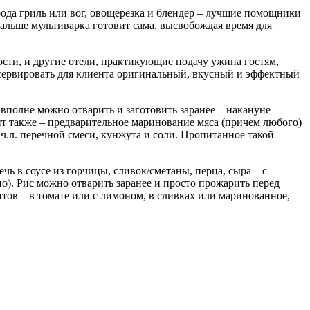
ода гриль или вог, овощерезка и блендер – лучшие помощники
дальше мультиварка готовит сама, высвобождая время для
ности, и другие отели, практикующие подачу ужина гостям,
о сервировать для клиента оригинальный, вкусный и эффектный
вполне можно отварить и заготовить заранее – накануне
нт также – предварительное маринование мяса (причем любого)
1 ч.л. перечной смеси, кунжута и соли. Пропитанное такой
ь в соусе из горчицы, сливок/сметаны, перца, сыра – с
о). Рис можно отварить заранее и просто прожарить перед
ов – в томате или с лимоном, в сливках или маринованное,