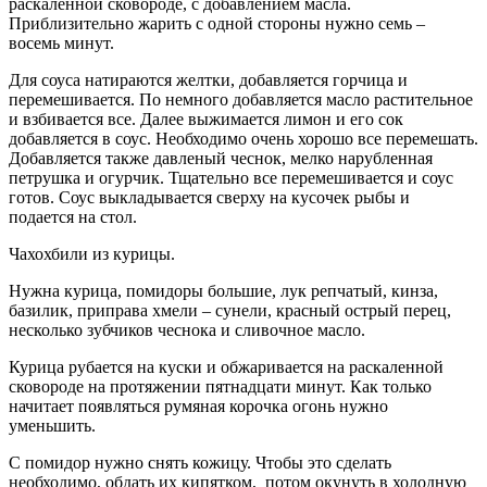
раскаленной сковороде, с добавлением масла.
Приблизительно жарить с одной стороны нужно семь –
восемь минут.
Для соуса натираются желтки, добавляется горчица и
перемешивается. По немного добавляется масло растительное
и взбивается все. Далее выжимается лимон и его сок
добавляется в соус. Необходимо очень хорошо все перемешать.
Добавляется также давленый чеснок, мелко нарубленная
петрушка и огурчик. Тщательно все перемешивается и соус
готов. Соус выкладывается сверху на кусочек рыбы и
подается на стол.
Чахохбили из курицы.
Нужна курица, помидоры большие, лук репчатый, кинза,
базилик, приправа хмели – сунели, красный острый перец,
несколько зубчиков чеснока и сливочное масло.
Курица рубается на куски и обжаривается на раскаленной
сковороде на протяжении пятнадцати минут. Как только
начитает появляться румяная корочка огонь нужно
уменьшить.
С помидор нужно снять кожицу. Чтобы это сделать
необходимо, обдать их кипятком, потом окунуть в холодную