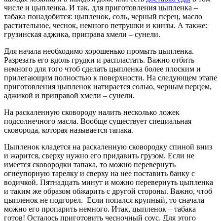
числе и цыпленка. И так, для приготовления цыпленка –
табака понадобится: цыпленок, соль, черный перец, масло
растительное, чеснок, немного петрушки и кинзы. А также:
грузинская аджика, приправа хмели – сунели.
Для начала необходимо хорошенько промыть цыпленка.
Разрезать его вдоль грудки и распластать. Важно отбить
немного для того чтоб сделать цыпленка более плоским и
прилегающим полностью к поверхности. На следующем этапе
приготовления цыпленок натирается солью, черным перцем,
аджикой и приправой хмели – сунели.
На раскаленную сковороду налить несколько ложек
подсолнечного масла. Вообще существует специальная
сковорода, которая называется тапака.
Цыпленок кладется на раскаленную сковородку спиной вниз
и жарится, сверху нужно его придавить грузом. Если не
имеется сковородки тапака, то можно перевернуть
огнеупорную тарелку и сверху на нее поставить банку с
водичкой. Пятнадцать минут и можно перевернуть цыпленка
и таким же образом обжарить с другой стороны. Важно, чтоб
цыпленок не подгорел. Если попался крупный, то сначала
можно его пропарить немного. Итак, цыпленок – табака
готов! Осталось приготовить чесночный соус. Для этого