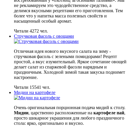
востребованный у «охотниц за осиными талиями». Мы
не рекламируем это чудодейственное средство, а
делимся вкусными рецептами его приготовления. Тем
более что у напитка масса полезных свойств и
насыщенный особый аромат.
Читали 4272 чел.
Стручковая фасоль с овощами
Отличная идея нового вкусного салата на зиму -
стручковая фасоль с зелеными помидорами! Рецепт
простой, а вкус изумительный. Яркое сочетание овощей
делает салат из спаржевой фасоли нарядным и
праздничным. Холодной зимой такая закуска поднимет
настроение.
Читали 15541 чел.
Мидии на картофеле
Очень оригинальная порционная подача мидий к столу.
Мидии
, царственно расположенные на
картофеле пай
,
просто шикарное украшения для любого праздничного
стола: ярко, оригинально и вкусно.