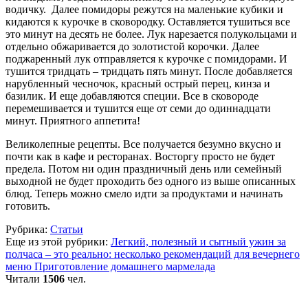
водичку. Далее помидоры режутся на маленькие кубики и
кидаются к курочке в сковородку. Оставляется тушиться все
это минут на десять не более. Лук нарезается полукольцами и
отдельно обжаривается до золотистой корочки. Далее
поджаренный лук отправляется к курочке с помидорами. И
тушится тридцать – тридцать пять минут. После добавляется
нарубленный чесночок, красный острый перец, кинза и
базилик. И еще добавляются специи. Все в сковороде
перемешивается и тушится еще от семи до одиннадцати
минут. Приятного аппетита!
Великолепные рецепты. Все получается безумно вкусно и
почти как в кафе и ресторанах. Восторгу просто не будет
предела. Потом ни один праздничный день или семейный
выходной не будет проходить без одного из выше описанных
блюд. Теперь можно смело идти за продуктами и начинать
готовить.
Рубрика:
Статьи
Еще из этой рубрики:
Легкий, полезный и сытный ужин за
полчаса – это реально: несколько рекомендаций для вечернего
меню
Приготовление домашнего мармелада
Читали
1506
чел.