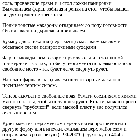
соль, прованские травы и 3 стол ложки панировки.
Вымешиваем фарш, взбивая и роняя на стол, чтобы вышел
воздух и рулет не трескался.
Полые толстые макароны отвариваем до полу-готовности.
Откидываем на дуршлаг и промываем.
Бумагу для запекания (пергамент) смазываем маслом и
обсыпаем слегка панировочными сухарями.
Фарш выкладываем в форме прямоугольника толщиной
примерно в 1 см так, чтобы у пергамента по краям осталось
свободное место - так будет легче свернуть рулет.
На пласт фарша выкладываем полу отварные макароны,
посыпаем тертым сыром.
Теперь аккуратно свободные края бумаги соединяем с краями
мясного пласта, чтобы получился рулет. Кстати, можно просто
свернуть "трубочкой", если мясной пласт у вас получился
очень широким.
Рулет вместе с пергаментом переносим на противень или
другую форму для выпечки, смазываем верх майонезом и
отправляем в разогретую ( 190-200°С) духовку на 40-45