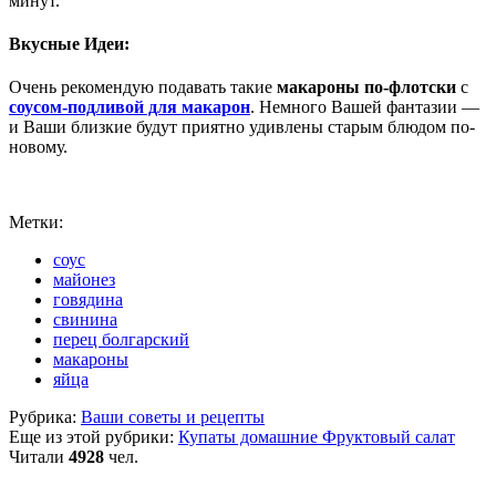
минут.
Вкусные Идеи:
Очень рекомендую подавать такие
макароны по-флотски
с
соусом-подливой для макарон
. Немного Вашей фантазии —
и Ваши близкие будут приятно удивлены старым блюдом по-
новому.
Метки:
соус
майонез
говядина
свинина
перец болгарский
макароны
яйца
Рубрика:
Ваши советы и рецепты
Еще из этой рубрики:
Купаты домашние
Фруктовый салат
Читали
4928
чел.