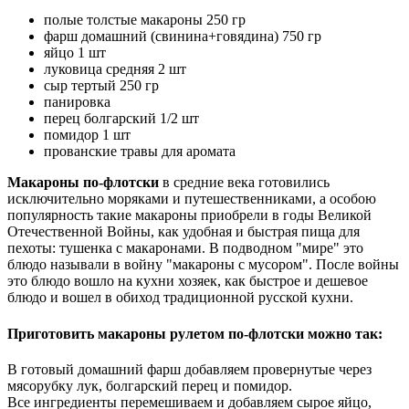
полые толстые макароны 250 гр
фарш домашний (свинина+говядина) 750 гр
яйцо 1 шт
луковица средняя 2 шт
сыр тертый 250 гр
панировка
перец болгарский 1/2 шт
помидор 1 шт
прованские травы для аромата
Макароны по-флотски
в средние века готовились
исключительно моряками и путешественниками, а особою
популярность такие макароны приобрели в годы Великой
Отечественной Войны, как удобная и быстрая пища для
пехоты: тушенка с макаронами. В подводном "мире" это
блюдо называли в войну "макароны с мусором". После войны
это блюдо вошло на кухни хозяек, как быстрое и дешевое
блюдо и вошел в обиход традиционной русской кухни.
Приготовить макароны рулетом по-флотски можно так:
В готовый домашний фарш добавляем провернутые через
мясорубку лук, болгарский перец и помидор.
Все ингредиенты перемешиваем и добавляем сырое яйцо,