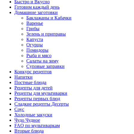
Быстро и Вкусно
Готовим каждый день
Домашние заготовки
Баклажаны и Кабачки
Варенье
Грибы
Зелень и приправы
Капуста
Огурцы
Помидоры
Рыба и мясо
Салаты на зиму
Суповые заправки
Конкурс рецептов
Напитки
Постные блюда
Рецепты для детей
Рецепты для мультиварки
Рецепты первых блюд
Сладкие рецепты Десерты
Соус
Холодные закуски
Чудо Чудное
FAQ по мультиваркам
Вторые блюда