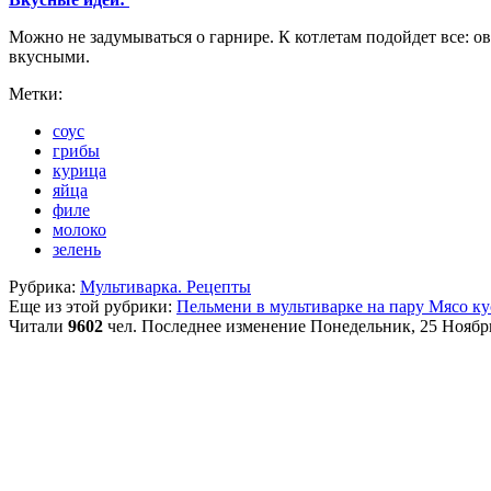
Можно не задумываться о гарнире. К котлетам подойдет все: о
вкусными.
Метки:
соус
грибы
курица
яйца
филе
молоко
зелень
Рубрика:
Мультиварка. Рецепты
Еще из этой рубрики:
Пельмени в мультиварке на пару
Мясо ку
Читали
9602
чел.
Последнее изменение Понедельник, 25 Ноябрь