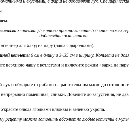
оматными и вкусными, в фарш не добавляют лук. Специфическ
ы.
ршем.
яными хлопьями. Для этого просто залейте 5-6 стол ложек герк
добавляйте остывшими.
онтейнер для блюд на пару (чаша с дырочками).
риной котлеты
6 см в длину и 3-,35 см в ширину. Котлета не д
те верхнюю чашу с котлетами и включите режим «варка на пару
 лук и обжарьте с грибами на растительном масле до готовност
 непрерывно помешивая, сливки. Доведите до загустения, не дава
 Украсьте блюда ягодками клюквы и зеленью укропа.
му рецепту можно готовить абсолютно любые котлеты в муль