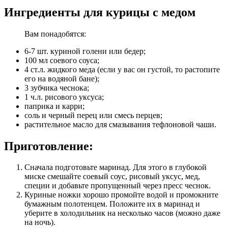
Ингредиенты для курицы с медом
Вам понадобятся:
6-7 шт. куриной голени или бедер;
100 мл соевого соуса;
4 ст.л. жидкого меда (если у вас он густой, то растопите
его на водяной бане);
3 зубчика чеснока;
1 ч.л. рисового уксуса;
паприка и карри;
соль и черный перец или смесь перцев;
растительное масло для смазывания тефлоновой чаши.
Приготовление:
Сначала подготовьте маринад. Для этого в глубокой
миске смешайте соевый соус, рисовый уксус, мед,
специи и добавьте пропущенный через пресс чеснок.
Куриные ножки хорошо промойте водой и промокните
бумажным полотенцем. Положите их в маринад и
уберите в холодильник на несколько часов (можно даже
на ночь).