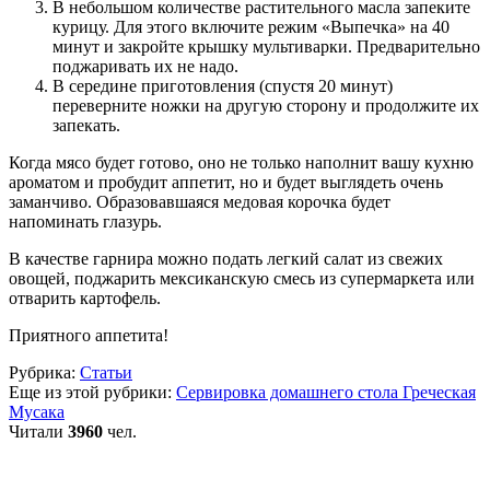
В небольшом количестве растительного масла запеките
курицу. Для этого включите режим «Выпечка» на 40
минут и закройте крышку мультиварки. Предварительно
поджаривать их не надо.
В середине приготовления (спустя 20 минут)
переверните ножки на другую сторону и продолжите их
запекать.
Когда мясо будет готово, оно не только наполнит вашу кухню
ароматом и пробудит аппетит, но и будет выглядеть очень
заманчиво. Образовавшаяся медовая корочка будет
напоминать глазурь.
В качестве гарнира можно подать легкий салат из свежих
овощей, поджарить мексиканскую смесь из супермаркета или
отварить картофель.
Приятного аппетита!
Рубрика:
Статьи
Еще из этой рубрики:
Сервировка домашнего стола
Греческая
Мусака
Читали
3960
чел.