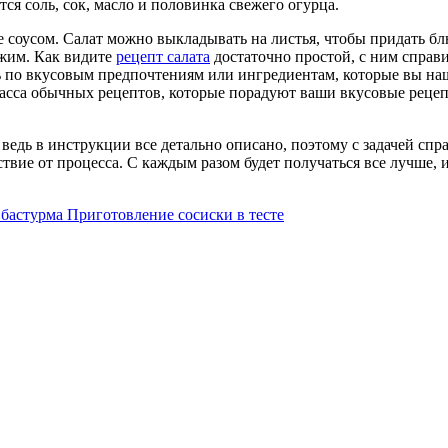
ся соль, сок, масло и половинка свежего огурца.
е соусом. Салат можно выкладывать на листья, чтобы придать б
ежим. Как видите
рецепт салата
достаточно простой, с ним справ
 по вкусовым предпочтениям или ингредиентам, которые вы наш
 масса обычных рецептов, которые порадуют ваши вкусовые реце
едь в инструкции все детально описано, поэтому с задачей справ
твие от процесса. С каждым разом будет получаться все лучше, 
 бастурма
Приготовление сосиски в тесте