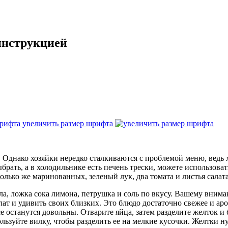
инструкцией
увеличить размер шрифта
Однако хозяйки нередко сталкиваются с проблемой меню, ведь х
 выбрать, а в холодильнике есть печень трески, можете использов
олько же маринованных, зеленый лук, два томата и листья салата
а, ложка сока лимона, петрушка и соль по вкусу. Вашему внима
т и удивить своих близких. Это блюдо достаточно свежее и аром
се останутся довольны. Отварите яйца, затем разделите желток и
пользуйте вилку, чтобы разделить ее на мелкие кусочки. Желтки 