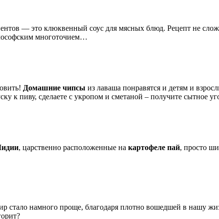
ентов — это клюквенный соус для мясных блюд. Рецепт не сло
 философским многоточием…
товить!
Домашние чипсы
из лаваша понравятся и детям и взрос
ку к пиву, сделаете с укропом и сметаной – получите сытное у
идии
, царственно расположенные на
картофеле пай
, просто ш
ир стало намного проще, благодаря плотно вошедшей в нашу жиз
горит?