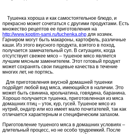
Тушенка хороша и как самостоятельное блюдо, и
прекрасно может сочетаться с другими продуктами. Есть
множество рецептов ее приготовления на
http://www.koptim-sami.ru/tuchenka.php
для хозяек.
Гарниром могут быть макароны, картофель, различные
каши. Из этого вкусного продукта, взятого в поход,
получается замечательный суп. В ситуациях, когда
отсутствует свежее мясо – тушеное мясо является
лучшим мясным заменителем. Этот готовый продукт
может сохранять свои пищевые качества в течение
многих лет, не портясь.
Для приготовления вкусной домашней тушенки
подойдет любой вид мяса, имеющийся в наличии. Это
может быть свинина, крольчатина, говядина, баранина.
Хорошо получается тушенка, приготовленная из мяса
домашних птиц – уток, кур, гусей. Тушеное мясо из
нутрий, ондатр или коз имеет мало почитателей, так как
отличается характерным и специфическим запахом.
Приготовление тушеного мяса в домашних условиях –
длительный процесс, но не особо трудоемкий. После