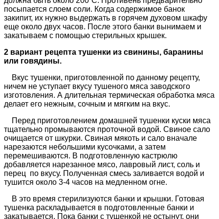
должна быть около 200˚С. Противень предварительно
посыпается слоем соли. Когда содержимое банок
закипит, их нужно выдержать в горячем духовом шкафу
еще около двух часов. После этого банки вынимаем и
закатываем с помощью стерильных крышек.
2 вариант рецепта тушенки из свинины, баранины
или говядины.
Вкус тушенки, приготовленной по данному рецепту,
ничем не уступает вкусу тушеного мяса заводского
изготовления. А длительная термическая обработка мяса
делает его нежным, сочным и мягким на вкус.
Перед приготовлением домашней тушенки куски мяса
тщательно промываются проточной водой. Свиное сало
очищается от шкурки. Свиная мякоть и сало вначале
нарезаются небольшими кусочками, а затем
перемешиваются. В подготовленную кастрюлю
добавляется нарезанное мясо, лавровый лист, соль и
перец по вкусу. Полученная смесь заливается водой и
тушится около 3-4 часов на медленном огне.
В это время стерилизуются банки и крышки. Готовая
тушенка раскладывается в подготовленные банки и
закатывается. Пока банки с тушенкой не остынут, они