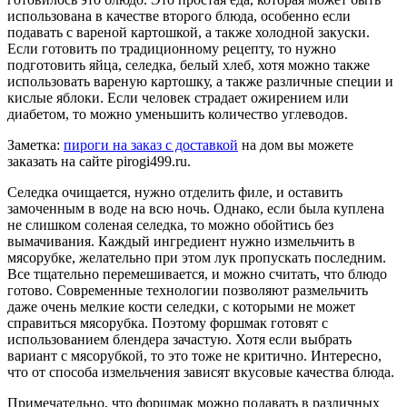
использована в качестве второго блюда, особенно если
подавать с вареной картошкой, а также холодной закуски.
Если готовить по традиционному рецепту, то нужно
подготовить яйца, селедка, белый хлеб, хотя можно также
использовать вареную картошку, а также различные специи и
кислые яблоки. Если человек страдает ожирением или
диабетом, то можно уменьшить количество углеводов.
Заметка:
пироги на заказ с доставкой
на дом вы можете
заказать на сайте pirogi499.ru.
Селедка очищается, нужно отделить филе, и оставить
замоченным в воде на всю ночь. Однако, если была куплена
не слишком соленая селедка, то можно обойтись без
вымачивания. Каждый ингредиент нужно измельчить в
мясорубке, желательно при этом лук пропускать последним.
Все тщательно перемешивается, и можно считать, что блюдо
готово. Современные технологии позволяют размельчить
даже очень мелкие кости селедки, с которыми не может
справиться мясорубка. Поэтому форшмак готовят с
использованием блендера зачастую. Хотя если выбрать
вариант с мясорубкой, то это тоже не критично. Интересно,
что от способа измельчения зависят вкусовые качества блюда.
Примечательно, что форшмак можно подавать в различных