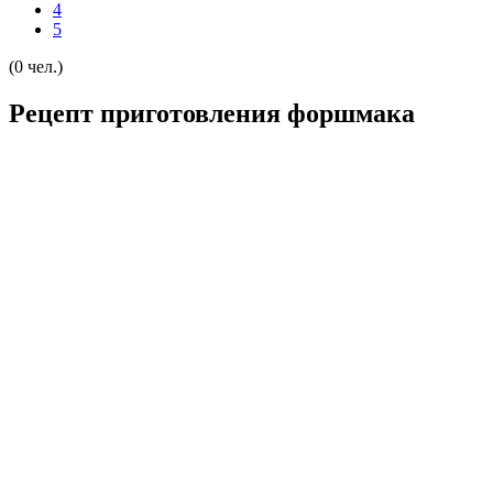
4
5
(0 чел.)
Рецепт приготовления форшмака