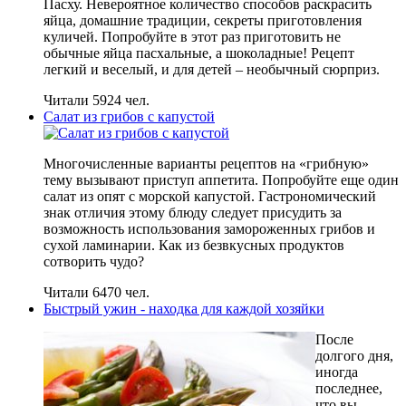
Пасху. Невероятное количество способов раскрасить
яйца, домашние традиции, секреты приготовления
куличей. Попробуйте в этот раз приготовить не
обычные яйца пасхальные, а шоколадные! Рецепт
легкий и веселый, и для детей – необычный сюрприз.
Читали 5924 чел.
Салат из грибов с капустой
Многочисленные варианты рецептов на «грибную»
тему вызывают приступ аппетита. Попробуйте еще один
салат из опят с морской капустой. Гастрономический
знак отличия этому блюду следует присудить за
возможность использования замороженных грибов и
сухой ламинарии. Как из безвкусных продуктов
сотворить чудо?
Читали 6470 чел.
Быстрый ужин - находка для каждой хозяйки
После
долгого дня,
иногда
последнее,
что вы