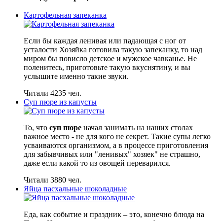
Картофельная запеканка
Если бы каждая ленивая или падающая с ног от
усталости Хозяйка готовила такую запеканку, то над
миром бы повисло детское и мужское чавканье. Не
поленитесь, приготовьте такую вкуснятину, и вы
услышите именно такие звуки.
Читали 4235 чел.
Суп пюре из капусты
То, что
суп пюре
начал занимать на наших столах
важное место - не для кого не секрет. Такие супы легко
усваиваются организмом, а в процессе приготовления
для забывчивых или "ленивых" хозяек" не страшно,
даже если какой то из овощей переварился.
Читали 3880 чел.
Яйца пасхальные шоколадные
Еда, как событие и праздник – это, конечно блюда на