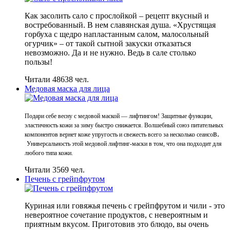
Как засолить сало с прослойкой – рецепт вкусный и
востребованный. В нем славянская душа. «Хрустящая
горбуха с щедро напластанным салом, малосольный
огурчик» – от такой сытной закуски отказаться
невозможно. Да и не нужно. Ведь в сале столько
пользы!
Читали 48638 чел.
Медовая маска для лица
Подари себе весну с медовой маской — лифтингом! Защитные функции,
эластичность кожи за зиму быстро снижается. Волшебный союз питательных
в.
компонентов вернет коже упругость и свежесть всего за несколько сеансо
Универсальность этой медовой лифтинг-маски в том, что она подходит для
любого типа кожи.
Читали 3569 чел.
Печень с грейпфрутом
Куриная или говяжья печень с грейпфрутом и чили - это
невероятное сочетание продуктов, с невероятным и
приятным вкусом. Приготовив это блюдо, вы очень