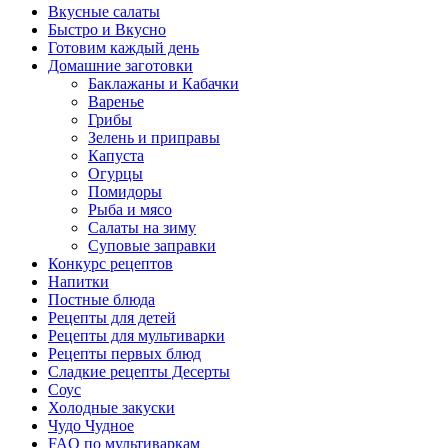
Вкусные салаты
Быстро и Вкусно
Готовим каждый день
Домашние заготовки
Баклажаны и Кабачки
Варенье
Грибы
Зелень и приправы
Капуста
Огурцы
Помидоры
Рыба и мясо
Салаты на зиму
Суповые заправки
Конкурс рецептов
Напитки
Постные блюда
Рецепты для детей
Рецепты для мультиварки
Рецепты первых блюд
Сладкие рецепты Десерты
Соус
Холодные закуски
Чудо Чудное
FAQ по мультиваркам