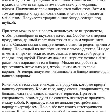
нужно положить сельдь, затем после свеклу и морковь,
яблоки. Полученные слои покрываются майонезом. Затем в
том же порядке кладутся новые слои, и снова покрывается
майонезом. Получается традиционное блюдо селедка под
шубкой.
При этом можно варьировать используемые ингредиенты,
чтобы разнообразить вкусовые качества. Особенно в период
праздников, данный салат является отличным украшением
стола. Сложно сказать, когда именно появился рецепт данного
блюда. Но каждый из нас помнит его с самого детства. И надо
отметить, практически во всех семьях, имеется свой рецепт
селедки под шубой. Поэтому даже в интернете можно найти
различные вариации этого блюда. Можно попробовать
приготовить несколько раз, чтобы найти именно свой
вариант. А теперь подумаем, насколько это блюдо полезно для
нашего здоровья.
Конечно, в этом салате находятся продукты, которые вредят
нашему организму. Кроме того, когда овощи отвариваются, то
большая часть полезных элементов теряется. При этом
специалисты рекомендуют не сочетать некоторые продукты
между собой. К примеру, мясо не должно употребляться
наряду с картофелем. Но о рыбе нет такого категоричного
мнения. В целом, селедка под шубой является относительно