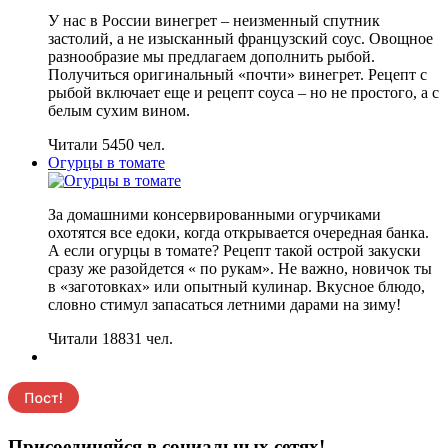
У нас в России винегрет – неизменный спутник
застолий, а не изысканный французский соус. Овощное
разнообразие мы предлагаем дополнить рыбой.
Получиться оригинальный «почти» винегрет. Рецепт с
рыбой включает еще и рецепт соуса – но не простого, а с
белым сухим вином.
Читали 5450 чел.
Огурцы в томате
За домашними консервированными огурчиками
охотятся все едоки, когда открывается очередная банка.
А если огурцы в томате? Рецепт такой острой закуски
сразу же разойдется « по рукам». Не важно, новичок ты
в «заготовках» или опытный кулинар. Вкусное блюдо,
словно стимул запасаться летними дарами на зиму!
Читали 18831 чел.
Присоединяйся в социальных сетях!