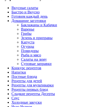
Вкусные салаты
Быстро и Вкусно
Готовим каждый день
Домашние заготовки
Баклажаны и Кабачки
Варенье
Грибы
Зелень и приправы
Капуста
Огурцы
Помидоры
Рыба и мясо
Салаты на зиму
Суповые заправки
Конкурс рецептов
Напитки
Постные блюда
Рецепты для детей
Рецепты для мультиварки
Рецепты первых блюд
Сладкие рецепты Десерты
Соус
Холодные закуски
Чудо Чудное