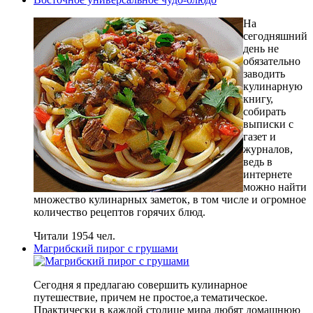
На
сегодняшний
день не
обязательно
заводить
кулинарную
книгу,
собирать
выписки с
газет и
журналов,
ведь в
интернете
можно найти
множество кулинарных заметок, в том числе и огромное
количество рецептов горячих блюд.
Читали 1954 чел.
Магрибский пирог с грушами
Сегодня я предлагаю совершить кулинарное
путешествие, причем не простое,а тематическое.
Практически в каждой столице мира любят домашнюю