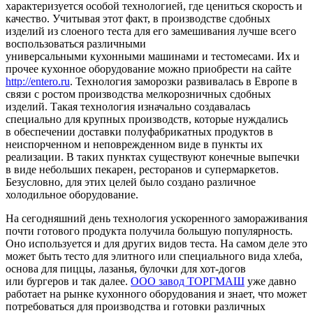
характеризуется особой технологией, где цениться скорость и
качество. Учитывая этот факт, в производстве сдобных
изделий из слоеного теста для его замешивания лучше всего
воспользоваться различными
универсальными кухонными машинами и тестомесами. Их и
прочее кухонное оборудование можно приобрести на сайте
http://entero.ru
. Технология заморозки развивалась в Европе в
связи с ростом производства мелкорозничных сдобных
изделий. Такая технология изначально создавалась
специально для крупных производств, которые нуждались
в обеспечении доставки полуфабрикатных продуктов в
неиспорченном и неповрежденном виде в пункты их
реализации. В таких пунктах существуют конечные выпечки
в виде небольших пекарен, ресторанов и супермаркетов.
Безусловно, для этих целей было создано различное
холодильное оборудование.
На сегодняшний день технология ускоренного замораживания
почти готового продукта получила большую популярность.
Оно используется и для других видов теста. На самом деле это
может быть тесто для элитного или специального вида хлеба,
основа для пиццы, лазанья, булочки для хот-догов
или бургеров и так далее.
ООО завод ТОРГМАШ
уже давно
работает на рынке кухонного оборудования и знает, что может
потребоваться для производства и готовки различных