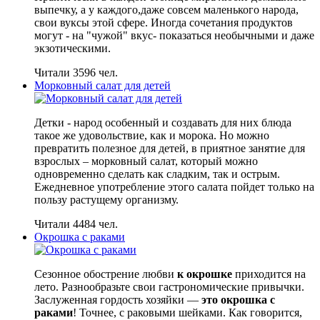
выпечку, а у каждого,даже совсем маленького народа,
свои вуксы этой сфере. Иногда сочетания продуктов
могут - на "чужой" вкус- показаться необычными и даже
экзотическими.
Читали 3596 чел.
Морковный салат для детей
Детки - народ особенный и создавать для них блюда
такое же удовольствие, как и морока. Но можно
превратить полезное для детей, в приятное занятие для
взрослых – морковный салат, который можно
одновременно сделать как сладким, так и острым.
Ежедневное употребление этого салата пойдет только на
пользу растущему организму.
Читали 4484 чел.
Окрошка с раками
Сезонное обострение любви
к окрошке
приходится на
лето. Разнообразьте свои гастрономические привычки.
Заслуженная гордость хозяйки —
это окрошка с
раками
! Точнее, с раковыми шейками. Как говорится,