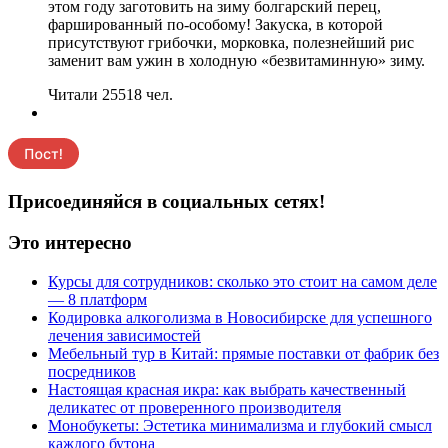
этом году заготовить на зиму болгарский перец,
фаршированный по-особому! Закуска, в которой
присутствуют грибочки, морковка, полезнейший рис
заменит вам ужин в холодную «безвитаминную» зиму.
Читали 25518 чел.
Присоединяйся в социальных сетях!
Это интересно
Курсы для сотрудников: сколько это стоит на самом деле
— 8 платформ
Кодировка алкоголизма в Новосибирске для успешного
лечения зависимостей
Мебельный тур в Китай: прямые поставки от фабрик без
посредников
Настоящая красная икра: как выбрать качественный
деликатес от проверенного производителя
Монобукеты: Эстетика минимализма и глубокий смысл
каждого бутона