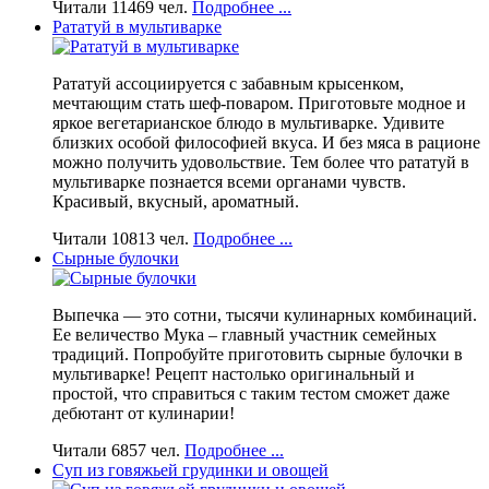
Читали 11469 чел.
Подробнее ...
Рататуй в мультиварке
Рататуй ассоциируется с забавным крысенком,
мечтающим стать шеф-поваром. Приготовьте модное и
яркое вегетарианское блюдо в мультиварке. Удивите
близких особой философией вкуса. И без мяса в рационе
можно получить удовольствие. Тем более что рататуй в
мультиварке познается всеми органами чувств.
Красивый, вкусный, ароматный.
Читали 10813 чел.
Подробнее ...
Сырные булочки
Выпечка — это сотни, тысячи кулинарных комбинаций.
Ее величество Мука – главный участник семейных
традиций. Попробуйте приготовить сырные булочки в
мультиварке! Рецепт настолько оригинальный и
простой, что справиться с таким тестом сможет даже
дебютант от кулинарии!
Читали 6857 чел.
Подробнее ...
Суп из говяжьей грудинки и овощей