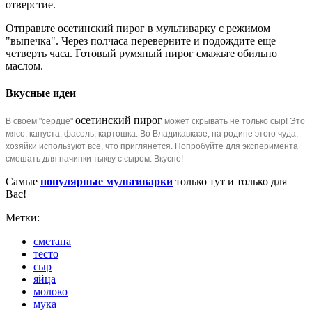
отверстие.
Отправьте осетинский пирог в мультиварку с режимом
"выпечка". Через полчаса переверните и подождите еще
четверть часа. Готовый румяный пирог смажьте обильно
маслом.
Вкусные идеи
осетинский пирог
В своем "сердце"
может скрывать не только сыр! Это
мясо, капуста, фасоль, картошка. Во Владикавказе, на родине этого чуда,
хозяйки используют все, что приглянется. Попробуйте для эксперимента
смешать для начинки тыкву с сыром. Вкусно!
Самые
популярные мультиварки
только тут и только для
Вас!
Метки:
сметана
тесто
сыр
яйца
молоко
мука