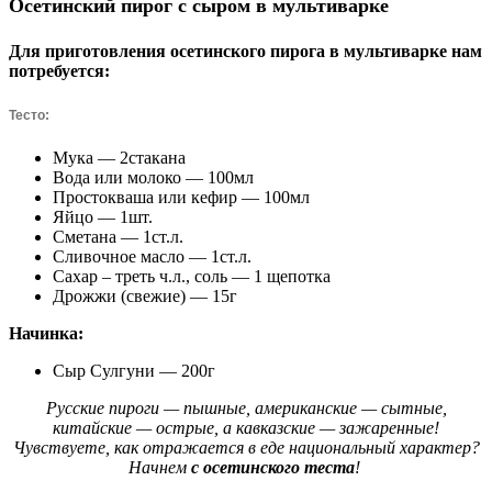
Осетинский пирог с сыром в мультиварке
Для приготовления осетинского пирога в мультиварке нам
потребуется:
Тесто:
Мука — 2стакана
Вода или молоко — 100мл
Простокваша или кефир — 100мл
Яйцо — 1шт.
Сметана — 1ст.л.
Сливочное масло — 1ст.л.
Сахар – треть ч.л., соль — 1 щепотка
Дрожжи (свежие) — 15г
Начинка:
Сыр Сулгуни — 200г
Русские пироги — пышные, американские — сытные,
китайские — острые, а кавказские — зажаренные!
Чувствуете, как отражается в еде национальный характер?
Начнем
с осетинского теста
!