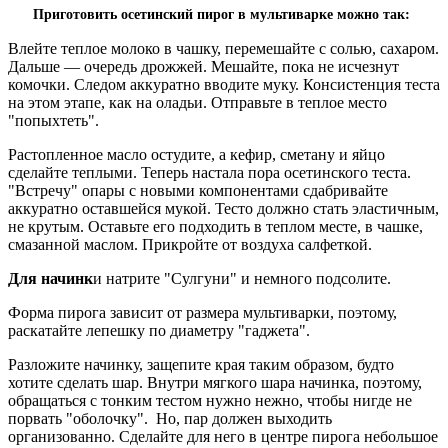
Приготовить осетинский пирог в мультиварке можно так:
Влейте теплое молоко в чашку, перемешайте с солью, сахаром.
Дальше — очередь дрожжей. Мешайте, пока не исчезнут
комочки. Следом аккуратно вводите муку. Консистенция теста
на этом этапе, как на оладьи. Отправьте в теплое место
"попыхтеть".
Растопленное масло остудите, а кефир, сметану и яйцо
сделайте теплыми. Теперь настала пора осетинского теста.
"Встречу" опары с новыми компонентами сдабривайте
аккуратно оставшейся мукой. Тесто должно стать эластичным,
не крутым. Оставьте его подходить в теплом месте, в чашке,
смазанной маслом. Прикройте от воздуха салфеткой.
Для начинк
и натрите "Сулгуни" и немного подсолите.
Форма пирога зависит от размера мультиварки, поэтому,
раскатайте лепешку по диаметру "гаджета".
Разложите начинку, защепите края таким образом, будто
хотите сделать шар. Внутри мягкого шара начинка, поэтому,
обращаться с тонким тестом нужно нежно, чтобы нигде не
порвать "оболочку". Но, пар должен выходить
организованно. Сделайте для него в центре пирога небольшое