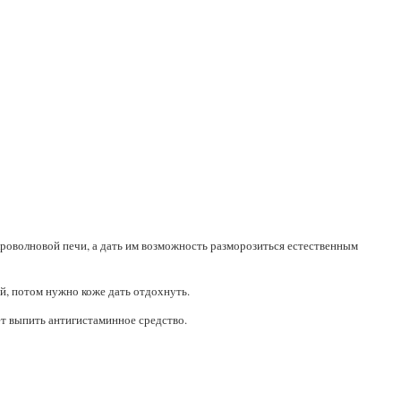
кроволновой печи, а дать им возможность разморозиться естественным
й, потом нужно коже дать отдохнуть.
ет выпить антигистаминное средство.