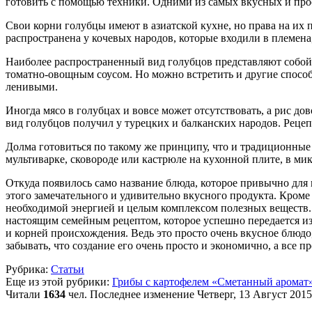
готовить с помощью техники. Одними из самых вкусных и пр
Свои корни голубцы имеют в азиатской кухне, но права на их 
распространена у кочевых народов, которые входили в племена
Наиболее распространенный вид голубцов представляют собой с
томатно-овощным соусом. Но можно встретить и другие спосо
ленивыми.
Иногда мясо в голубцах и вовсе может отсутствовать, а рис д
вид голубцов получил у турецких и балканских народов. Рецеп
Долма готовиться по такому же принципу, что и традиционные
мультиварке, сковороде или кастрюле на кухонной плите, в ми
Откуда появилось само название блюда, которое привычно для н
этого замечательного и удивительно вкусного продукта. Кром
необходимой энергией и целым комплексом полезных веществ. А 
настоящим семейным рецептом, которое успешно передается из
и корней происхождения. Ведь это просто очень вкусное блюдо
забывать, что создание его очень просто и экономично, а все 
Рубрика:
Статьи
Еще из этой рубрики:
Грибы с картофелем «Сметанный аромат
Читали
1634
чел.
Последнее изменение Четверг, 13 Август 2015