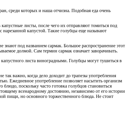
ран, среди которых и наша отчизна. Подобная еда очень
 капустные листы, после чего их отправляют томиться под
с нарезанной капустой. Такие голубцы еще называют
гие знают под названием сармак. Большое распространение этот
ываемое долмой. Сам термин сармак означает заворачивать.
е капустного листа виноградными. Голубцы могут тушиться в
не так важно, когда дело доходит до трапезы употребления
стью. Ежедневное употребление позволяет насытить организм
о блюдо, поскольку часто готовка голубцов становиться
стоящему всенародному достоянию, независимо от его истории
вной пищи, но основного торжественного блюда. Не стоит