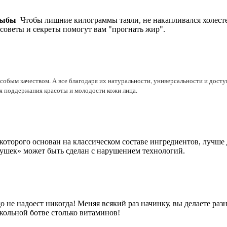
рыбы
Чтобы лишние килограммы таяли, не накапливался холестер
 советы и секреты помогут вам "прогнать жир".
обым качеством. А все благодаря их натуральности, универсальности и досту
ля поддержания красоты и молодости кожи лица.
оторого основан на классическом составе ингредиентов, лучше
бушек» может быть сделан с нарушением технологий.
о не надоест никогда! Меняя всякий раз начинку, вы делаете р
векольной ботве столько витаминов!