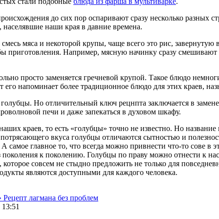
остых стали подобные
блюда из фарша в мультиварке
.
происхождения до сих пор оспаривают сразу несколько разных ст
, населявшие наши края в давние времена.
месь мяса и некоторой крупы, чаще всего это рис, завернутую в
бы приготовления. Например, мясную начинку сразу смешивают 
овольно просто заменяется гречневой крупой. Такое блюдо немно
т его напоминает более традиционное блюдо для этих краев, наз
 голубцы. Но отличительный ключ рецнпта заключается в замен
кроволновой печи и даже запекаться в духовом шкафу.
аших краев, то есть «голубцы» точно не известно. Но название 
е потрясающего вкуса голубцы отличаются сытностью и полезно
самое главное то, что всегда можно привнести что-то сове в эт
 поколения к поколению. Голубцы по праву можно отнести к на
, которое совсем не стыдно предложить не только для повседне
продукты являются доступными для каждого человека.
»
Рецепт лагмана без проблем
 13:51