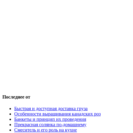
Последнее от
Быстрая и доступная доставка груза
Особенности выращивания канадских роз
Банкеты и принцип их проведения
Прекрасная солянка по-домашнему
Смеситель и его роль на кухне