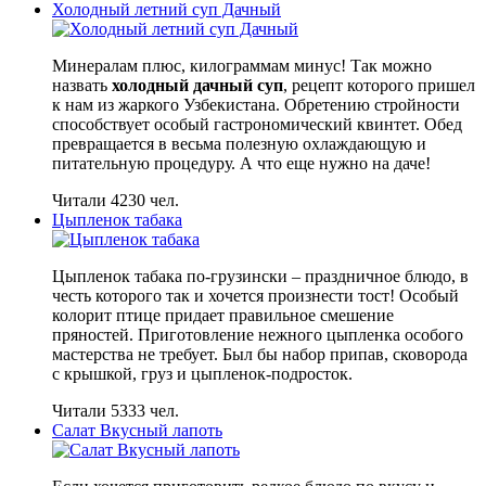
Холодный летний суп Дачный
Минералам плюс, килограммам минус! Так можно
назвать
холодный дачный суп
, рецепт которого пришел
к нам из жаркого Узбекистана. Обретению стройности
способствует особый гастрономический квинтет. Обед
превращается в весьма полезную охлаждающую и
питательную процедуру. А что еще нужно на даче!
Читали 4230 чел.
Цыпленок табака
Цыпленок табака по-грузински – праздничное блюдо, в
честь которого так и хочется произнести тост! Особый
колорит птице придает правильное смешение
пряностей. Приготовление нежного цыпленка особого
мастерства не требует. Был бы набор припав, сковорода
с крышкой, груз и цыпленок-подросток.
Читали 5333 чел.
Салат Вкусный лапоть