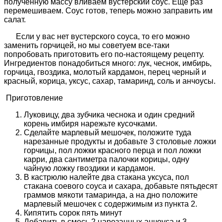
полученную массу вливаем вустерский соус. Еще раз
перемешиваем. Соус готов, теперь можно заправить им
салат.
Если у вас нет вустерского соуса, то его можно
заменить горчицей, но мы советуем все-таки
попробовать приготовить его по-настоящему рецепту.
Ингредиентов понадобиться много: лук, чеснок, имбирь,
горчица, гвоздика, молотый кардамон, перец черный и
красный, корица, уксус, сахар, тамаринд, соль и анчоусы.
Приготовление
Луковицу, два зубчика чеснока и один средний
корень имбиря нарежьте кусочками.
Сделайте марлевый мешочек, положите туда
нарезанные продукты и добавьте 3 столовые ложки
горчицы, пол ложки красного перца и пол ложки
карри, два сантиметра палочки корицы, одну
чайную ложку гвоздики и кардамон.
В кастрюлю налейте два стакана уксуса, пол
стакана соевого соуса и сахара, добавьте пятьдесят
граммов мякоти тамаринда, а на дно положите
марлевый мешочек с содержимым из пункта 2.
Кипятить сорок пять минут
Добавить в смесь 2 нарезанных анчоуса и 3