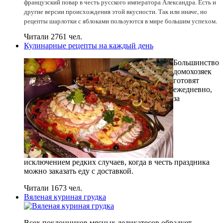
французский повар в честь русского императора Александра. Есть и
другие версии происхождения этой вкусности. Так или иначе, но
рецепты шарлотки с яблоками пользуются в мире большим успехом.
Читали 2761 чел.
Кулинарные рецепты на каждый день
Большинство
домохозяек
готовят
ежедневно,
за
исключением редких случаев, когда в честь праздника
можно заказать еду с доставкой.
Читали 1673 чел.
Вяленая куриная грудка
Всех поклонников мясных деликатесов обрадует