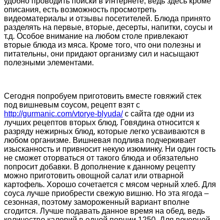
удобно проводить поиски в Интернете, ведь здесь кроме
описания, есть возможность просмотреть
видеоматериалы и отзывы посетителей. Блюда принято
разделять на первые, вторые, десерты, напитки, соусы и
т.д. Особое внимание на любом столе привлекают
вторые блюда из мяса. Кроме того, что они полезны и
питательны, они придают организму сил и насыщают
полезными элементами.
Сегодня попробуем приготовить вместе говяжий стек
под вишневым соусом, рецепт взят с
http://gurmanic.com/vtorye-blyuda/
с сайта где одни из
лучших рецептов вторых блюд. Говядина относится к
разряду нежирных блюд, которые легко усваиваются в
любом организме. Вишневая подлива подчеркивает
изысканность и привносит некую изюминку. Ни один гость
не сможет оторваться от такого блюда и обязательно
попросит добавки. В дополнение к данному рецепту
можно приготовить овощной салат или отварной
картофель. Хорошо сочетается с мясом черный хлеб. Для
соуса лучше приобрести свежую вишню. Но эта ягода –
сезонная, поэтому замороженный вариант вполне
сгодится. Лучше подавать данное время на обед, ведь
количество калорий в одной порции 1250. Для вечерней