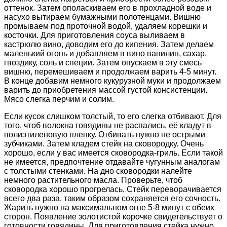
оттенок. Затем ополаскиваем его в прохладной воде и
насухо вытираем бумажными полотенцами. Вишню
промываем под проточной водой, удаляем корешки и
косточки. Для приготовления соуса выливаем в
кастрюлю вино, доводим его до кипения. Затем делаем
маленький огонь и добавляем в вино ванилин, сахар,
гвоздику, соль и специи. Затем опускаем в эту смесь
вишню, перемешиваем и продолжаем варить 4-5 минут.
В конце добавим немного кукурузной муки и продолжаем
варить до приобретения массой густой консистенции.
Мясо слегка перчим и солим.
Если кусок слишком толстый, то его слегка отбивают. Для
того, чтоб волокна говядины не распались, её кладут в
полиэтиленовую пленку. Отбивать нужно не острыми
зубчиками. Затем кладем стейк на сковородку. Очень
хорошо, если у вас имеется сковородка-гриль. Если такой
не имеется, предпочтение отдавайте чугунным аналогам
с толстыми стенками. На дно сковородки налейте
немного растительного масла. Проверьте, чтоб
сковородка хорошо прогрелась. Стейк переворачивается
всего два раза, таким образом сохраняется его сочность.
Жарить нужно на максимальном огне 5-8 минут с обеих
сторон. Появление золотистой корочке свидетельствует о
готовности говядины. Для приготовления стейка нужно