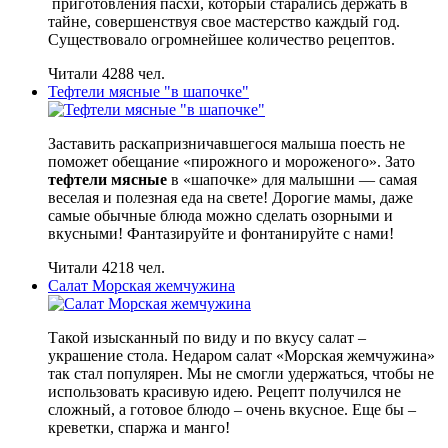
приготовления пасхи, который старались держать в
тайне, совершенствуя свое мастерство каждый год.
Существовало огромнейшее количество рецептов.
Читали 4288 чел.
Тефтели мясные "в шапочке"
Заставить раскапризничавшегося малыша поесть не
поможет обещание «пирожного и мороженого». Зато
тефтели мясные
в «шапочке» для малышни — самая
веселая и полезная еда на свете! Дорогие мамы, даже
самые обычные блюда можно сделать озорными и
вкусными! Фантазируйте и фонтанируйте с нами!
Читали 4218 чел.
Салат Морская жемчужина
Такой изысканный по виду и по вкусу салат –
украшение стола. Недаром салат «Морская жемчужина»
так стал популярен. Мы не смогли удержаться, чтобы не
использовать красивую идею. Рецепт получился не
сложный, а готовое блюдо – очень вкусное. Еще бы –
креветки, спаржа и манго!