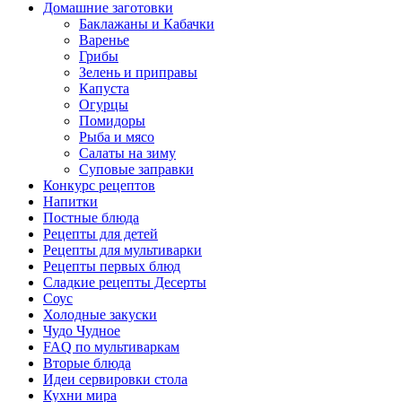
Домашние заготовки
Баклажаны и Кабачки
Варенье
Грибы
Зелень и приправы
Капуста
Огурцы
Помидоры
Рыба и мясо
Салаты на зиму
Суповые заправки
Конкурс рецептов
Напитки
Постные блюда
Рецепты для детей
Рецепты для мультиварки
Рецепты первых блюд
Сладкие рецепты Десерты
Соус
Холодные закуски
Чудо Чудное
FAQ по мультиваркам
Вторые блюда
Идеи сервировки стола
Кухни мира