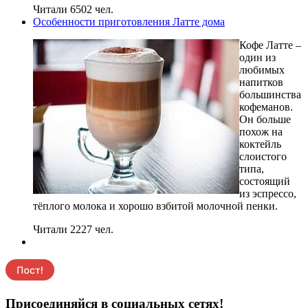
Читали 6502 чел.
Особенности приготовления Латте дома
Кофе Латте –
один из
любимых
напитков
большинства
кофеманов.
Он больше
похож на
коктейль
слоистого
типа,
состоящий
из эспрессо,
тёплого молока и хорошо взбитой молочной пенки.
Читали 2227 чел.
Присоединяйся в социальных сетях!