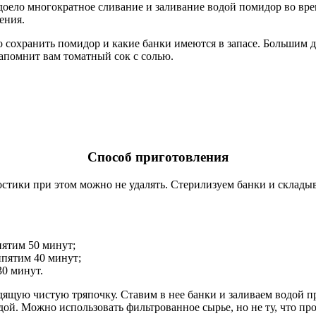
доело многократное сливание и заливание водой помидор во врем
ения.
о сохранить помидор и какие банки имеются в запасе. Большим д
апомнит вам томатный сок с солью.
Способ приготовления
тики при этом можно не удалять. Стерилизуем банки и склады
пятим 50 минут;
кипятим 40 минут;
30 минут.
дящую чистую тряпочку. Ставим в нее банки и заливаем водой п
й. Можно использовать фильтрованное сырье, но не ту, что про