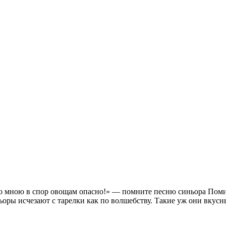
со мною в спор овощам опасно!» — помните песню синьора Пом
ьоры исчезают с тарелки как по волшебству. Такие уж они вкус