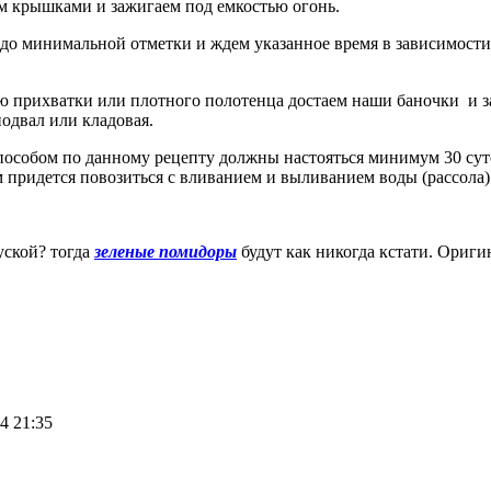
ем крышками и зажигаем под емкостью огонь.
ь до минимальной отметки и ждем указанное время в зависимости
 прихватки или плотного полотенца достаем наши баночки и з
подвал или кладовая.
собом по данному рецепту должны настояться минимум 30 суток
м придется повозиться с вливанием и выливанием воды (рассола)
уской? тогда
зеленые помидоры
будут как никогда кстати. Ориги
4 21:35