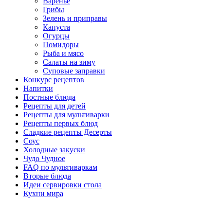
Варенье
Грибы
Зелень и приправы
Капуста
Огурцы
Помидоры
Рыба и мясо
Салаты на зиму
Суповые заправки
Конкурс рецептов
Напитки
Постные блюда
Рецепты для детей
Рецепты для мультиварки
Рецепты первых блюд
Сладкие рецепты Десерты
Соус
Холодные закуски
Чудо Чудное
FAQ по мультиваркам
Вторые блюда
Идеи сервировки стола
Кухни мира