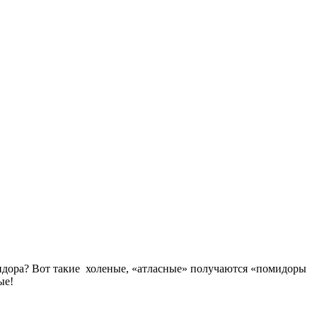
идора? Вот такие холеные, «атласные» получаются «помидоры
ные!