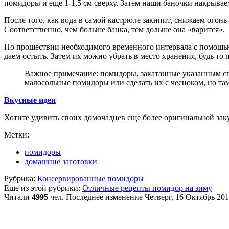
помидоры и еще 1-1,5 см сверху. Затем наши баночки накрыва
После того, как вода в самой кастрюле закипит, снижаем огон
Соответственно, чем больше банка, тем дольше она «варится».
По прошествии необходимого временного интервала с помощью
даем остыть. Затем их можно убрать в место хранения, будь то 
Важное примечание: помидоры, закатанные указанным спо
малосольные помидоры или сделать их с чесноком, но та
Вкусные идеи
Хотите удивить своих домочадцев еще более оригинальной зак
Метки:
помидоры
домашние заготовки
Рубрика:
Консервированные помидоры
Еще из этой рубрики:
Отличные рецепты помидор на зиму
Читали
4995
чел.
Последнее изменение Четверг, 16 Октябрь 201