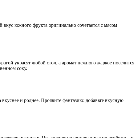
й вкус южного фрукта оригинально сочетается с мясом
рагой украсят любой стол, а аромат нежного жаркое поселится
твенном соку.
 вкуснее и роднее. Проявите фантазию: добавьте вкусную
дневековых книгах. Но, лисички маринованные по особому – с