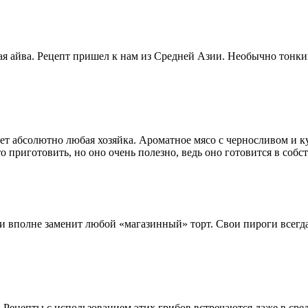
я айва. Рецепт пришел к нам из Средней Азии. Необычно тонки
т абсолютно любая хозяйка. Ароматное мясо с черносливом и ку
о приготовить, но оно очень полезно, ведь оно готовится в собс
ми вполне заменит любой «магазинный» торт. Свои пироги всегда
 Рецепты с использованием этих грибов встречаются даже в сре