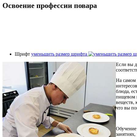
Освоение профессии повара
Шрифт
уменьшить размер шрифта
Если вы д
соответст
На самом 
интересов
блюда, ес
пищевом п
веществ, 
что вы по
Обучение 
занятиях,