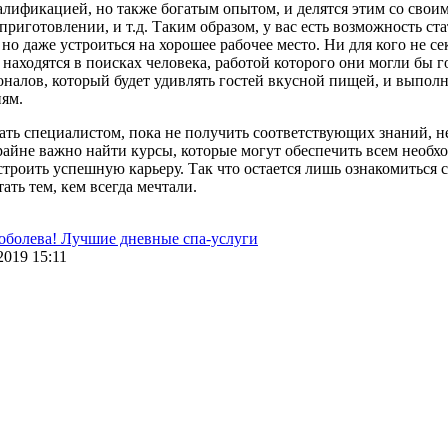
алификацией, но также богатым опытом, и делятся этим со своим
 приготовлении, и т.д. Таким образом, у вас есть возможность с
 но даже устроиться на хорошее рабочее место. Ни для кого не с
 находятся в поисках человека, работой которого они могли бы г
налов, который будет удивлять гостей вкусной пищей, и выполня
ям.
ть специалистом, пока не получить соответствующих знаний, не
райне важно найти курсы, которые могут обеспечить всем необх
троить успешную карьеру. Так что остается лишь ознакомиться с 
ать тем, кем всегда мечтали.
оболева!
Лучшие дневные спа-услуги
2019 15:11