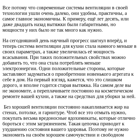
Все потому что современные системы вентиляции в своей
технологии ушли очень далеко, они удобны, практичны, а
самое главное экономичны. К примеру, ещё лет десять, или
даже двадцать назад вытяжки были габаритными, но
мощности у них было не так много как нужно.
На сегодняшний день научный прогресс шагнул вперёд, и
теперь система вентиляции для кухни стала намного меньше в
своих параметрах, а также увеличилась её мощность
всасывания. При таких положительных свойствах можно
добавить то, что она стала потреблять меньше
электроэнергии. Одни положительные стороны, которые
заставляют задуматься о приобретении новенького агрегата к
себе в дом. На первый взгляд, кажется, что это слишком
дорого, и вполне годится старая вытяжка. На самом деле вы
не экономите, а переплачиваете постоянно на косметическом
ремонте вашей кухни, а также на средствах для уборки за ней.
Без хорошей вентиляции постоянно накапливается жир на
стенах, потолке, и гарнитуре. Чтоб все это отмыть нужно,
покупать весьма вредоносные ядохимикаты, которые отлично
бороться с этим загрязнением. Такая цепочка приводит к
ухудшению состояния вашего здоровья. Поэтому не нужно
экономить на своём хорошем самочувствии и свободном